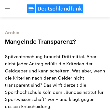
Close
menu
Archiv
Themen
Mangelnde Transparenz?
Spitzenforschung braucht Drittmittel. Aber
nicht jeder Antrag erfüllt die Kriterien der
Geldgeber und kann scheitern. Was aber, wenn
die Kriterien nach denen Gelder nicht
transparent sind? Das wirft derzeit die
Landtagswahl Sachsen-Anhalt
USA
2026
Aktuelle Beiträge, Analys
Sporthochschule Köln dem „Bundesinstitut für
Alle Informationen
Hintergründe
Sachsen-Anhalt wählt am 6.
Wirtschaftlich und militäri
Sportwissenschaft“ vor – und klagt gegen
September 2026 einen neuen
gehören die Vereinigten S
Landtag. Seit 2021 wird das
den mächtigsten Ländern 
dessen Entscheidung.
Bundesland von einer Koalition aus
mit großem Einfluss auf d