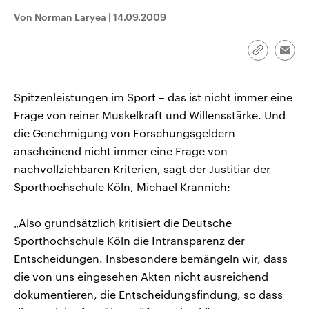
CDU, SPD und FDP regiert.-
aktuelle Weltgeschehen.
Von Norman Laryea
|
14.09.2009
Umfragen, Prognosen,
Wahlprogramme, aktuelle Berichte
Sendungen
Programm
Podcasts
und Hintergründe zu den Parteien
und Kandidaten der anstehenden
Link
Emai
Wahl.
kopieren/te
Audio-Archiv
Spitzenleistungen im Sport – das ist nicht immer eine
Frage von reiner Muskelkraft und Willensstärke. Und
die Genehmigung von Forschungsgeldern
anscheinend nicht immer eine Frage von
nachvollziehbaren Kriterien, sagt der Justitiar der
Sporthochschule Köln, Michael Krannich:
„Also grundsätzlich kritisiert die Deutsche
Sporthochschule Köln die Intransparenz der
Entscheidungen. Insbesondere bemängeln wir, dass
die von uns eingesehen Akten nicht ausreichend
dokumentieren, die Entscheidungsfindung, so dass