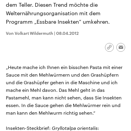
CDU, SPD und FDP regiert.-
aktuelle Weltgeschehen.
dem Teller. Diesen Trend möchte die
Umfragen, Prognosen,
Welternährungsorganisation mit dem
Wahlprogramme, aktuelle Berichte
Sendungen
Programm
Podcasts
und Hintergründe zu den Parteien
Programm „Essbare Insekten“ umkehren.
und Kandidaten der anstehenden
Wahl.
Audio-Archiv
Von Volkart Wildermuth
|
08.04.2012
Link
Emai
kopieren/te
„Heute mache ich Ihnen ein bisschen Pasta mit einer
Sauce mit den Mehlwürmern und den Grashüpfern
und die Grashüpfer gehen in die Maschine und ich
mache ein Mehl davon. Das Mehl geht in das
Pastamehl, man kann nicht sehen, dass Sie Insekten
essen. In die Sauce gehen die Mehlwürmer rein und
man kann den Mehlwurm richtig sehen.“
Insekten-Steckbrief:
Gryllotalpa orientalis
: