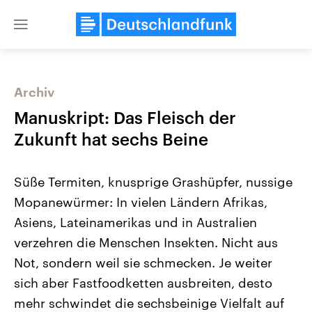
Close
menu
Archiv
Themen
Manuskript: Das Fleisch der
Zukunft hat sechs Beine
Süße Termiten, knusprige Grashüpfer, nussige
Mopanewürmer: In vielen Ländern Afrikas,
Asiens, Lateinamerikas und in Australien
verzehren die Menschen Insekten. Nicht aus
Landtagswahl Sachsen-Anhalt
USA
2026
Aktuelle Beiträge, Analys
Not, sondern weil sie schmecken. Je weiter
Alle Informationen
Hintergründe
Sachsen-Anhalt wählt am 6.
Wirtschaftlich und militäri
sich aber Fastfoodketten ausbreiten, desto
September 2026 einen neuen
gehören die Vereinigten S
Landtag. Seit 2021 wird das
den mächtigsten Ländern 
mehr schwindet die sechsbeinige Vielfalt auf
Bundesland von einer Koalition aus
mit großem Einfluss auf d