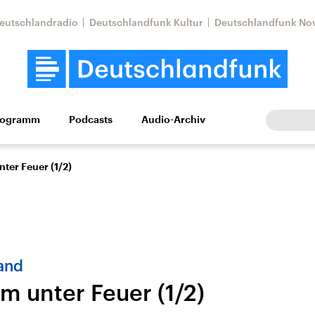
eutschlandradio
Deutschlandfunk Kultur
Deutschlandfunk No
rogramm
Podcasts
Audio-Archiv
Wirtschaft
Wissen
Kultur
Europa
Gesellschaf
ter Feuer (1/2)
and
 unter Feuer (1/2)
Nahostkonflikt
Iran
le Beiträge,
Aktuelle Lage und
Aktuelle Lage und