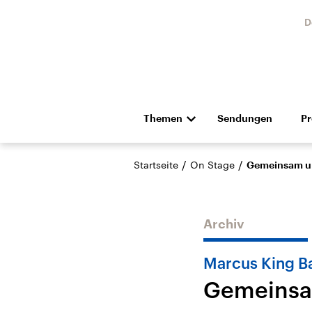
D
Themen
Sendungen
P
Die Nachrichten
Politik
/
/
Startseite
On Stage
Gemeinsam un
Hörspiel und Feature
Musik
Archiv
Marcus King B
Gemeinsam
Landtagswahl Sachsen-
USA
Anhalt 2026
Aktuel