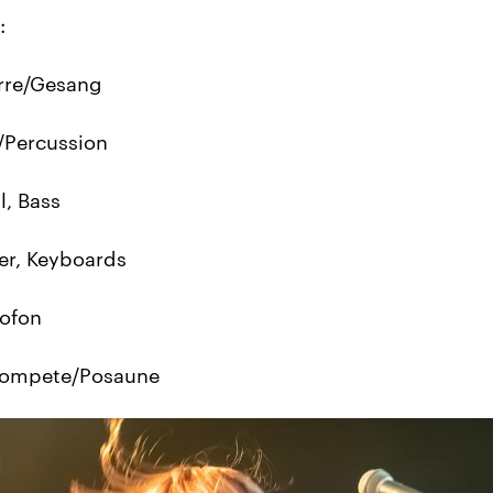
:
arre/Gesang
/Percussion
, Bass
r, Keyboards
xofon
Trompete/Posaune