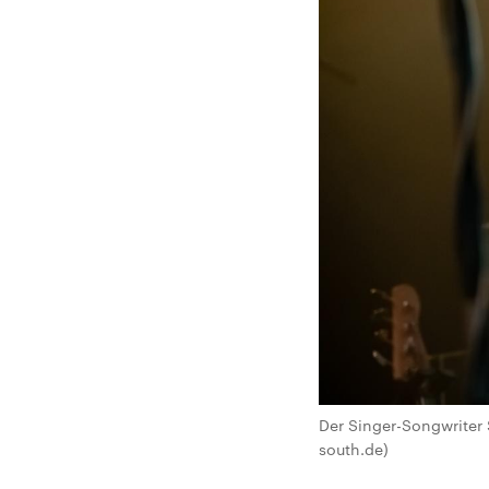
Der Singer-Songwriter
south.de)