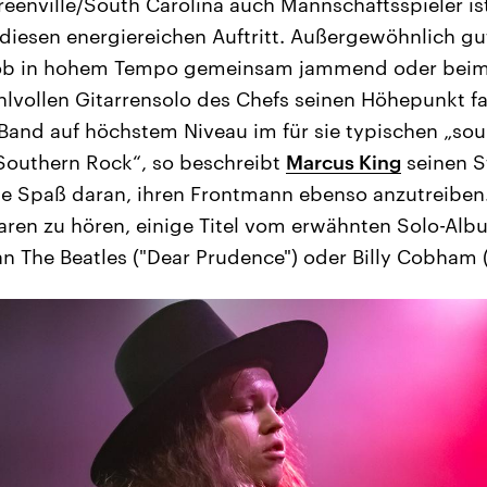
eenville/South Carolina auch Mannschaftsspieler ist
diesen energiereichen Auftritt. Außergewöhnlich gu
ob in hohem Tempo gemeinsam jammend oder beim
hlvollen Gitarrensolo des Chefs seinen Höhepunkt fa
Band auf höchstem Niveau im für sie typischen „sou
Southern Rock“, so beschreibt
Marcus King
seinen St
e Spaß daran, ihren Frontmann ebenso anzutreiben.
ren zu hören, einige Titel vom erwähnten Solo-Alb
n The Beatles ("Dear Prudence") oder Billy Cobham 