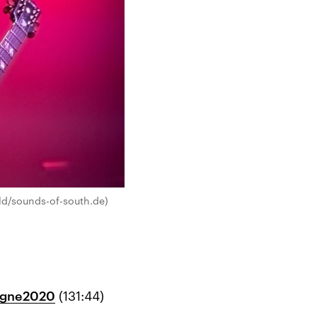
ld/sounds-of-south.de)
ogne2020
(131:44)