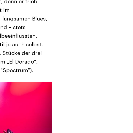
, denn er trieb
t im
 langsamen Blues,
nd – stets
lbeeinflussten,
il ja auch selbst.
 Stücke der drei
um „El Dorado“,
("Spectrum").