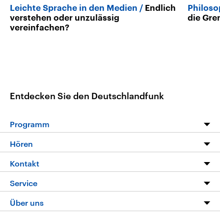
Leichte Sprache in den Medien
Endlich
Philoso
verstehen oder unzulässig
die Gre
vereinfachen?
Entdecken Sie den Deutschlandfunk
Programm
Programm
Hören
Alle Sendungen
Livestream
Kontakt
Die Nachrichten
Audios
Hörerservice
Service
Nachrichtenleicht
Podcasts
Social Media
FAQ
Über uns
Neue Beiträge auf dlf.de
Deutschlandfunk App
Newsletter
Deutschlandradio
Themen-Schwerpunkte