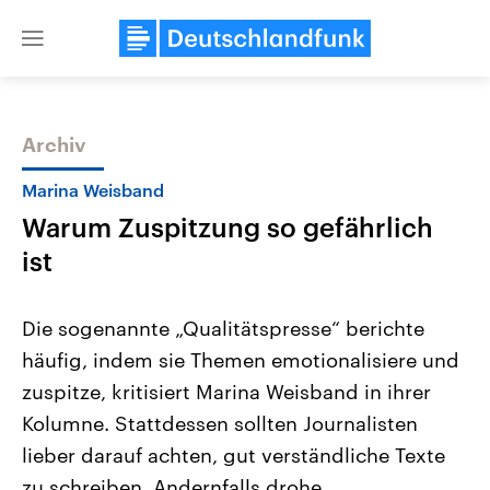
Close
menu
Archiv
Themen
Marina Weisband
Warum Zuspitzung so gefährlich
ist
Die sogenannte „Qualitätspresse“ berichte
häufig, indem sie Themen emotionalisiere und
Landtagswahl Sachsen-Anhalt
USA
zuspitze, kritisiert Marina Weisband in ihrer
2026
Aktuelle Beiträge, Analys
Alle Informationen
Hintergründe
Kolumne. Stattdessen sollten Journalisten
Sachsen-Anhalt wählt am 6.
Wirtschaftlich und militäri
September 2026 einen neuen
gehören die Vereinigten S
lieber darauf achten, gut verständliche Texte
Landtag. Seit 2021 wird das
den mächtigsten Ländern 
zu schreiben. Andernfalls drohe
Bundesland von einer Koalition aus
mit großem Einfluss auf d