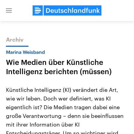
Close
menu
Archiv
Themen
Marina Weisband
Wie Medien über Künstliche
Intelligenz berichten (müssen)
Künstliche Intelligenz (KI) verändert die Art,
wie wir leben. Doch wer definiert, was KI
Landtagswahl Sachsen-Anhalt
USA
eigentlich ist? Die Medien tragen dabei eine
2026
Aktuelle Beiträge, Analys
Alle Informationen
Hintergründe
große Verantwortung – denn sie beeinflussen
Sachsen-Anhalt wählt am 6.
Wirtschaftlich und militäri
September 2026 einen neuen
gehören die Vereinigten S
mit ihrer Information über KI
Landtag. Seit 2021 wird das
den mächtigsten Ländern 
Entscheidungsträger. Um so wichtiger wird
Bundesland von einer Koalition aus
mit großem Einfluss auf d