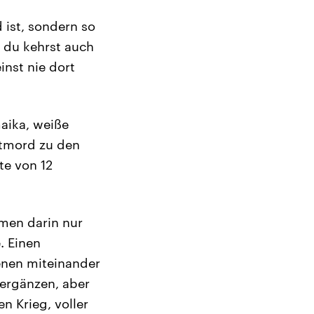
d ist, sondern so
 du kehrst auch
inst nie dort
maika, weiße
stmord zu den
te von 12
men darin nur
. Einen
enen miteinander
 ergänzen, aber
n Krieg, voller