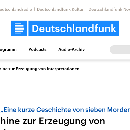
eutschlandradio
Deutschlandfunk Kultur
Deutschlandfunk No
rogramm
Podcasts
Audio-Archiv
Wirtschaft
Wissen
Kultur
Europa
Gesellschaf
ine zur Erzeugung von Interpretationen
 „Eine kurze Geschichte von sieben Morde
hine zur Erzeugung von
Nahostkonflikt
Iran
le Beiträge,
Aktuelle Lage und
Aktuelle Lage und