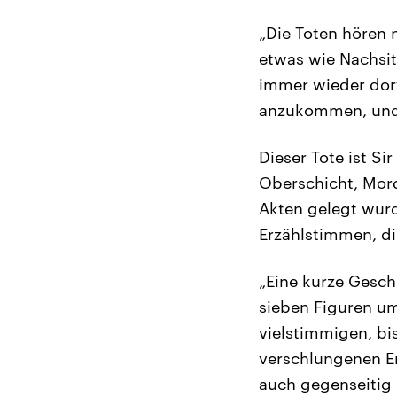
„Die Toten hören n
etwas wie Nachsit
immer wieder dort
anzukommen, und d
Dieser Tote ist Si
Oberschicht, Mord
Akten gelegt wurd
Erzählstimmen, d
„Eine kurze Gesch
sieben Figuren um
vielstimmigen, bi
verschlungenen Er
auch gegenseitig i