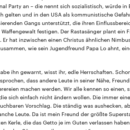
nal Party an – die nennt sich sozialistisch, würde in
h gelten und in den USA als kommunistische Gefahr
sierenden Gangs unterstützt, die ihren Einflussberei
 Waffengewalt festigen. Der Rastasänger plant ein 
. Er hat inzwischen einen Christus ähnlichen Nimbu
zusammen, wie sein Jugendfreund Papa Lo ahnt, eine
habe ihn gewarnt, wisst ihr, edle Herrschaften. Scho
prochen, dass andere Leute in seiner Nähe, Freund
rereien machen werden. Wir alle kennen so einen, s
die sich einfach nicht ändern wollen. Die immer ei
auchbaren Vorschlag. Die ständig was aushecken, ab
nche Leute. Da ist mein Freund der größte Supersta
sten Kerle, die das Getto je im Guten verlassen haben