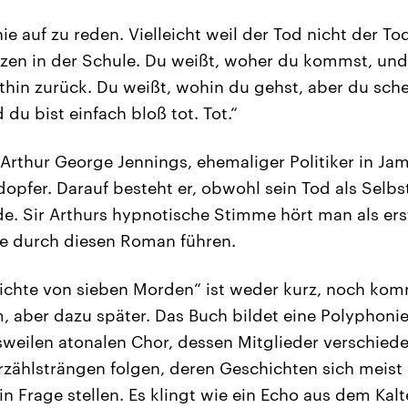
ie auf zu reden. Vielleicht weil der Tod nicht der To
zen in der Schule. Du weißt, woher du kommst, und
hin zurück. Du weißt, wohin du gehst, aber du sche
u bist einfach bloß tot. Tot.“
r Arthur George Jennings, ehemaliger Politiker in Ja
opfer. Darauf besteht er, obwohl sein Tod als Selb
e. Sir Arthurs hypnotische Stimme hört man als ers
ie durch diesen Roman führen.
ichte von sieben Morden“ ist weder kurz, noch kom
, aber dazu später. Das Buch bildet eine Polyphonie
sweilen atonalen Chor, dessen Mitglieder verschied
zählsträngen folgen, deren Geschichten sich meist
n Frage stellen. Es klingt wie ein Echo aus dem Kalte