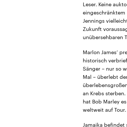
Leser. Keine aukto
eingeschränktem Ü
Jennings vielleich
Zukunft voraussag
unübersehbaren Tr
Marlon James‘ pr
historisch verbrie
Sänger – nur so w
Mal – überlebt de
überlebensgroßen 
an Krebs sterben.
hat Bob Marley es
weltweit auf Tour
Jamaika befindet 