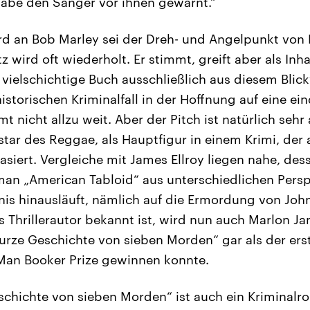
abe den Sänger vor ihnen gewarnt.“
rd an Bob Marley sei der Dreh- und Angelpunkt von
 wird oft wiederholt. Er stimmt, greift aber als Inh
 vielschichtige Buch ausschließlich aus diesem Blic
historischen Kriminalfall in der Hoffnung auf eine e
t nicht allzu weit. Aber der Pitch ist natürlich sehr 
tar des Reggae, als Hauptfigur in einem Krimi, der 
iert. Vergleiche mit James Ellroy liegen nahe, dess
an „American Tabloid“ aus unterschiedlichen Persp
gnis hinausläuft, nämlich auf die Ermordung von Joh
s Thrillerautor bekannt ist, wird nun auch Marlon Ja
e kurze Geschichte von sieben Morden“ gar als der er
 Man Booker Prize gewinnen konnte.
eschichte von sieben Morden“ ist auch ein Kriminal