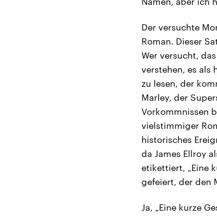
Namen, aber ich h
Der versuchte Mo
Roman. Dieser Satz
Wer versucht, das
verstehen, es als 
zu lesen, der komm
Marley, der Supers
Vorkommnissen bas
vielstimmiger Rom
historisches Erei
da James Ellroy al
etikettiert, „Ein
gefeiert, der den
Ja, „Eine kurze G