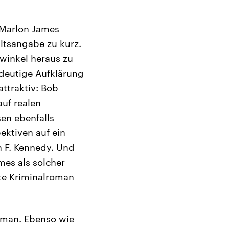
 Marlon James
altsangabe zu kurz.
kwinkel heraus zu
indeutige Aufklärung
attraktiv: Bob
auf realen
en ebenfalls
ektiven auf ein
n F. Kennedy. Und
mes als solcher
ste Kriminalroman
roman. Ebenso wie