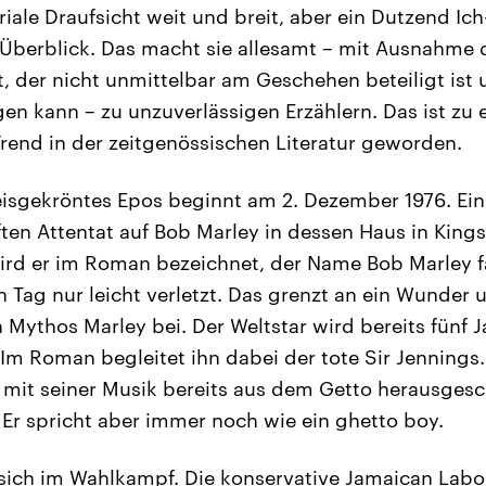
riale Draufsicht weit und breit, aber ein Dutzend Ich
berblick. Das macht sie allesamt – mit Ausnahme d
t, der nicht unmittelbar am Geschehen beteiligt ist
en kann – zu unzuverlässigen Erzählern. Das ist zu
end in der zeitgenössischen Literatur geworden.
eisgekröntes Epos beginnt am 2. Dezember 1976. Ei
ften Attentat auf Bob Marley in dessen Haus in King
ird er im Roman bezeichnet, der Name Bob Marley fäl
n Tag nur leicht verletzt. Das grenzt an ein Wunder
Mythos Marley bei. Der Weltstar wird bereits fünf Ja
 Im Roman begleitet ihn dabei der tote Sir Jennings
 mit seiner Musik bereits aus dem Getto herausgesc
. Er spricht aber immer noch wie ein ghetto boy.
sich im Wahlkampf. Die konservative Jamaican Labou