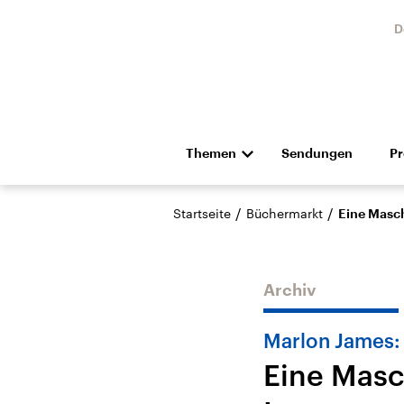
D
Themen
Sendungen
P
Die Nachrichten
Politik
/
/
Startseite
Büchermarkt
Eine Masch
Hörspiel und Feature
Musik
Archiv
Marlon James:
Eine Masc
Landtagswahl Sachsen-
USA
Anhalt 2026
Aktuel