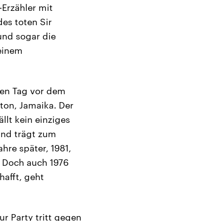
-Erzähler mit
es toten Sir
 und sogar die
 einem
nen Tag vor dem
ston, Jamaika. Der
lt kein einziges
 und trägt zum
hre später, 1981,
. Doch auch 1976
hafft, geht
r Party tritt gegen