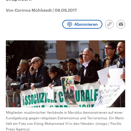
CDU, SPD und FDP regiert.-
aktuelle Weltgeschehen.
Umfragen, Prognosen,
Von Corinna Mühlstedt
|
06.09.2017
Wahlprogramme, aktuelle Berichte
Sendungen
Programm
Podcasts
und Hintergründe zu den Parteien
und Kandidaten der anstehenden
Abonnieren
Link
Wahl.
Emai
kopieren/te
Audio-Archiv
Mitglieder muslimischer Verbände in Marokko demonstrieren auf einer
Kundgebung gegen religiösen Extremismus und Terrorismus. Ein Mann
hält ein Foto von König Mohammed VI in den Händen. (imago / Pacific
Press Agency)