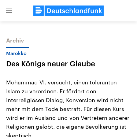
Close
menu
Archiv
Themen
Marokko
Des Königs neuer Glaube
Mohammad VI. versucht, einen toleranten
Islam zu verordnen. Er fördert den
interreligiösen Dialog, Konversion wird nicht
Landtagswahl Sachsen-Anhalt
USA
mehr mit dem Tode bestraft. Für diesen Kurs
2026
Aktuelle Beiträge, Analys
Alle Informationen
wird er im Ausland und von Vertretern anderer
Hintergründe
Sachsen-Anhalt wählt am 6.
Wirtschaftlich und militäri
Religionen gelobt, die eigene Bevölkerung ist
September 2026 einen neuen
gehören die Vereinigten S
Landtag. Seit 2021 wird das
den mächtigsten Ländern 
skeptisch.
Bundesland von einer Koalition aus
mit großem Einfluss auf d