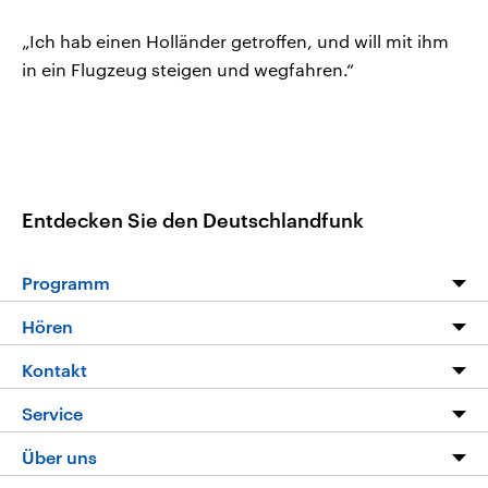
„Ich hab einen Holländer getroffen, und will mit ihm
in ein Flugzeug steigen und wegfahren.“
Entdecken Sie den Deutschlandfunk
Programm
Programm
Hören
Alle Sendungen
Livestream
Kontakt
Die Nachrichten
Audios
Hörerservice
Service
Nachrichtenleicht
Podcasts
Social Media
FAQ
Über uns
Neue Beiträge auf dlf.de
Deutschlandfunk App
Newsletter