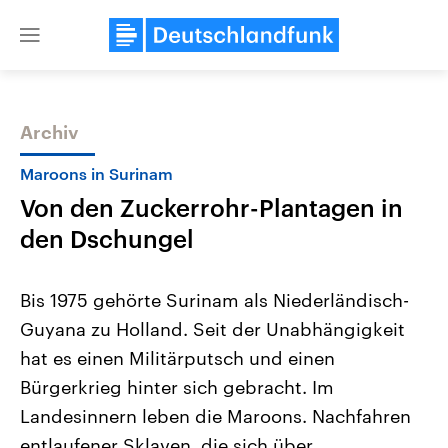
Close
menu
Archiv
Themen
Maroons in Surinam
Von den Zuckerrohr-Plantagen in
den Dschungel
Bis 1975 gehörte Surinam als Niederländisch-
Guyana zu Holland. Seit der Unabhängigkeit
Landtagswahl Sachsen-Anhalt
USA
hat es einen Militärputsch und einen
2026
Aktuelle Beiträge, Analys
Alle Informationen
Hintergründe
Bürgerkrieg hinter sich gebracht. Im
Sachsen-Anhalt wählt am 6.
Wirtschaftlich und militäri
September 2026 einen neuen
gehören die Vereinigten S
Landesinnern leben die Maroons. Nachfahren
Landtag. Seit 2021 wird das
den mächtigsten Ländern 
entlaufener Sklaven, die sich über
Bundesland von einer Koalition aus
mit großem Einfluss auf d