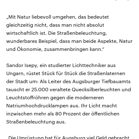
kopieren/te
CDU, SPD und FDP regiert.-
aktuelle Weltgeschehen.
Umfragen, Prognosen,
Wahlprogramme, aktuelle Berichte
„Mit Natur liebevoll umgehen, das bedeutet
Sendungen
Programm
Podcasts
und Hintergründe zu den Parteien
und Kandidaten der anstehenden
gleichzeitig nicht, dass man nicht absolut
Wahl.
wirtschaftlich ist. Die Straßenbeleuchtung,
Audio-Archiv
wunderbares Beispiel, dass man beide Aspekte, Natur
und Ökonomie, zusammenbringen kann.“
Sandor Isepy, ein studierter Lichttechniker aus
Ungarn, rüstet Stück für Stück die Straßenlaternen
der Stadt um: Als Leiter des Augsburger Tiefbauamts
tauscht er 25.000 veraltete Quecksilberleuchten und
Leuchtstoffröhren gegen die moderneren
Natriumhochdrucklampen aus. Ihr Licht macht
inzwischen mehr als 80 Prozent der öffentlichen
Straßenbeleuchtung aus.
„Die Umrüstung hat für Augsburg viel Geld gebracht.