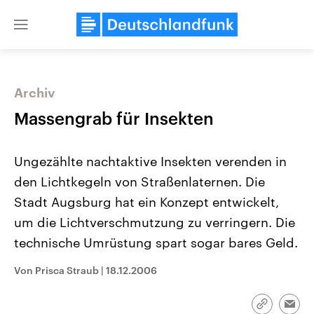
Close
menu
Archiv
Themen
Massengrab für Insekten
Ungezählte nachtaktive Insekten verenden in
den Lichtkegeln von Straßenlaternen. Die
Stadt Augsburg hat ein Konzept entwickelt,
um die Lichtverschmutzung zu verringern. Die
technische Umrüstung spart sogar bares Geld.
Landtagswahl Sachsen-Anhalt
USA
2026
Aktuelle Beiträge, Analys
Alle Informationen
Hintergründe
Von Prisca Straub
|
18.12.2006
Sachsen-Anhalt wählt am 6.
Wirtschaftlich und militäri
September 2026 einen neuen
gehören die Vereinigten S
Landtag. Seit 2021 wird das
den mächtigsten Ländern 
Link
Emai
Bundesland von einer Koalition aus
mit großem Einfluss auf d