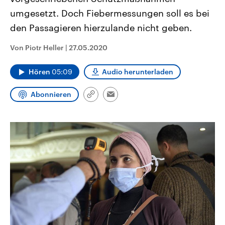
CDU, SPD und FDP regiert.-
aktuelle Weltgeschehen.
umgesetzt. Doch Fiebermessungen soll es bei
Umfragen, Prognosen,
Wahlprogramme, aktuelle Berichte
den Passagieren hierzulande nicht geben.
Sendungen
Programm
Podcasts
und Hintergründe zu den Parteien
und Kandidaten der anstehenden
Wahl.
Von Piotr Heller
|
27.05.2020
Audio-Archiv
Hören
05:09
Audio herunterladen
Abonnieren
Link
Email
kopieren/teilen