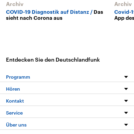
Archiv
Archiv
COVID-19 Diagnostik auf Distanz
Das
Covid-
sieht nach Corona aus
App des
Entdecken Sie den Deutschlandfunk
Programm
Programm
Hören
Alle Sendungen
Livestream
Kontakt
Die Nachrichten
Audios
Hörerservice
Service
Nachrichtenleicht
Podcasts
Social Media
FAQ
Über uns
Neue Beiträge auf dlf.de
Deutschlandfunk App
Newsletter