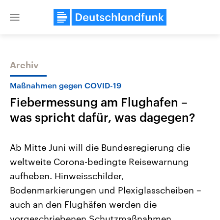
Close
menu
Archiv
Themen
Maßnahmen gegen COVID-19
Fiebermessung am Flughafen –
was spricht dafür, was dagegen?
Ab Mitte Juni will die Bundesregierung die
weltweite Corona-bedingte Reisewarnung
Landtagswahl Sachsen-Anhalt
USA
aufheben. Hinweisschilder,
2026
Aktuelle Beiträge, Analys
Alle Informationen
Hintergründe
Bodenmarkierungen und Plexiglasscheiben –
Sachsen-Anhalt wählt am 6.
Wirtschaftlich und militäri
September 2026 einen neuen
gehören die Vereinigten S
auch an den Flughäfen werden die
Landtag. Seit 2021 wird das
den mächtigsten Ländern 
vorgeschriebenen Schutzmaßnahmen
Bundesland von einer Koalition aus
mit großem Einfluss auf d