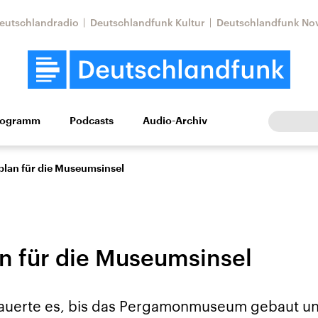
eutschlandradio
Deutschlandfunk Kultur
Deutschlandfunk No
rogramm
Podcasts
Audio-Archiv
Wirtschaft
Wissen
Kultur
Europa
Gesellschaf
plan für die Museumsinsel
n für die Museumsinsel
tkonflikt
Iran
Faktenchecks
auerte es, bis das Pergamonmuseum gebaut un
In unseren Faktenc
lle Lage und
Aktuelle Lage und