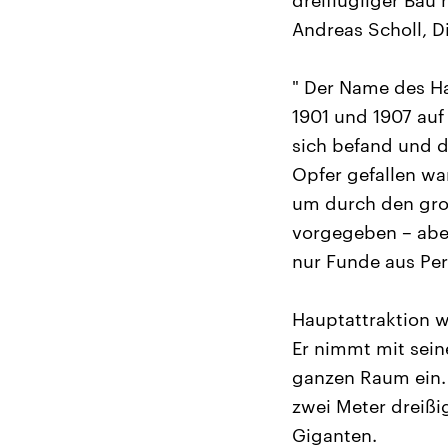
dreiflügliger Bau 
Andreas Scholl, D
" Der Name des H
1901 und 1907 au
sich befand und 
Opfer gefallen wa
um durch den gro
vorgegeben – aber 
nur Funde aus Pe
Hauptattraktion 
Er nimmt mit sei
ganzen Raum ein. 
zwei Meter dreißi
Giganten.