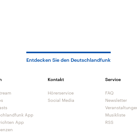
Entdecken Sie den Deutschlandfunk
n
Kontakt
Service
tream
Hörerservice
FAQ
os
Social Media
Newsletter
asts
Veranstaltunge
schlandfunk App
Musikliste
richten App
RSS
uenzen