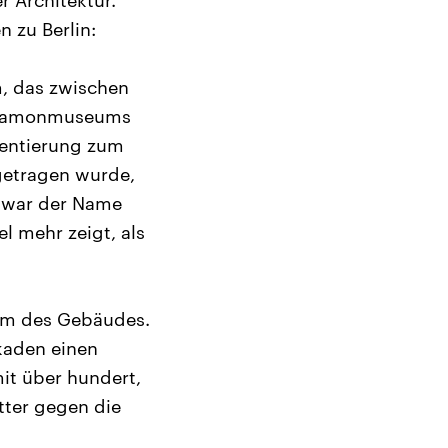
r Architektur.
 zu Berlin:
, das zwischen
ergamonmuseums
mentierung zum
getragen wurde,
 war der Name
l mehr zeigt, als
rum des Gebäudes.
kaden einen
it über hundert,
tter gegen die