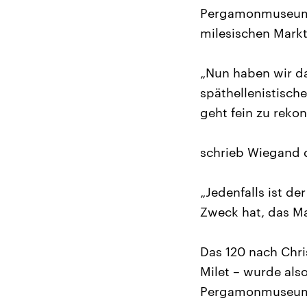
Pergamonmuseum h
milesischen Markt
„Nun haben wir da
späthellenistisch
geht fein zu rekon
schrieb Wiegand d
„Jedenfalls ist d
Zweck hat, das Ma
Das 120 nach Chri
Milet – wurde als
Pergamonmuseums