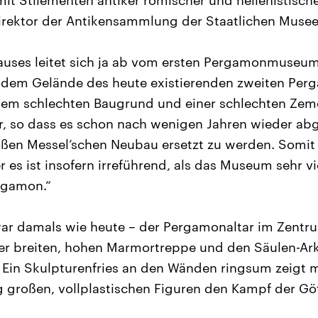
mit Stilementen antiker römischer und hellenistische
irektor der Antikensammlung der Staatlichen Museen
auses leitet sich ja ab vom ersten Pergamonmuseum
f dem Gelände des heute existierenden zweiten P
dem schlechten Baugrund und einer schlechten Ze
r, so dass es schon nach wenigen Jahren wieder ab
ßen Messel’schen Neubau ersetzt zu werden. Somit
es ist insofern irreführend, als das Museum sehr vie
rgamon.“
war damals wie heute – der Pergamonaltar im Zent
ner breiten, hohen Marmortreppe und den Säulen-Ar
Ein Skulpturenfries an den Wänden ringsum zeigt m
g großen, vollplastischen Figuren den Kampf der Gö