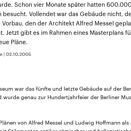
und im TikTok-Kana
rgründe
Hintergründe
urde. Schon vier Monate später hatten 600.0
erfall der
Der Iran – seit der
„Moment mal“
tinensischen
Islamischen Revolution
überprüfen wir viral
 besucht. Vollendet war das Gebäude nicht, de
organisation
1979 auch Islamische
Behauptungen auf i
 im Oktober 2023
Republik Iran – ist ein
Wahrheitsgehalt. W
 Vorbau, den der Architekt Alfred Messel gepla
rael hat in der
von einem
kommt eine Aussag
n wieder die
Religionsführer autoritär
Was ist falsch, was
ht. Jetzt gibt es im Rahmen eines Masterplans fü
 entfacht. Israel
regierter Staat im Nahen
stimmt? Was kann b
e die Hamas
Osten. Eine Feindschaft
werden – und was is
eue Pläne.
ren. Diese wird wie
zu Israel und zu den USA
eine Lüge? Kurz.
sbollah im Libanon
ist fest in der
Einordnend.
an unterstützt.
Staatsideologie
Transparent.
e
|
02.10.2005
verankert.
um war das fünfte und letzte Gebäude auf der Ber
 wurde genau zur Hundertjahrfeier der Berliner Mu
 Plänen von Alfred Messel und Ludwig Hoffmann als