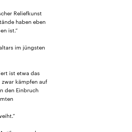
cher Reliefkunst
stände haben eben
en ist.“
ltars im jüngsten
ert ist etwa das
s; zwar kämpfen auf
en den Einbruch
rmten
eiht.“