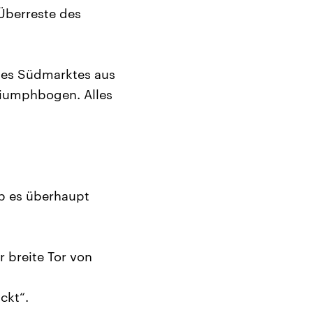
berreste des
 des Südmarktes aus
Triumphbogen. Alles
ob es überhaupt
 breite Tor von
ckt“.