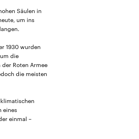
 hohen Säulen in
heute, um ins
langen.
er 1930 wurden
 um die
n der Roten Armee
edoch die meisten
 klimatischen
 eines
der einmal –