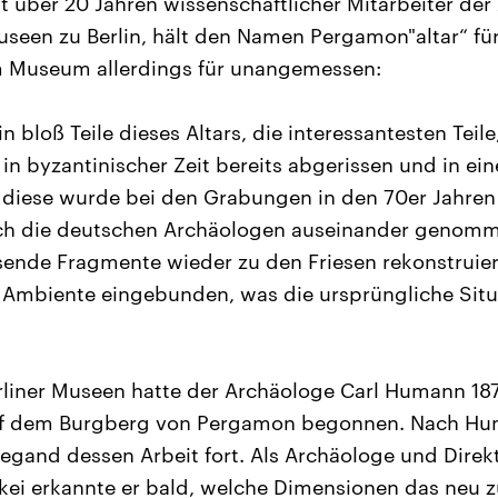
eit über 20 Jahren wissenschaftlicher Mitarbeiter d
useen zu Berlin, hält den Namen Pergamon"altar“ für
m Museum allerdings für unangemessen:
in bloß Teile dieses Altars, die interessantesten Teile
 in byzantinischer Zeit bereits abgerissen und in e
diese wurde bei den Grabungen in den 70er Jahren 
ch die deutschen Archäologen auseinander genomm
ende Fragmente wieder zu den Friesen rekonstruiert
 Ambiente eingebunden, was die ursprüngliche Situ
rliner Museen hatte der Archäologe Carl Humann 18
f dem Burgberg von Pergamon begonnen. Nach Hu
egand dessen Arbeit fort. Als Archäologe und Direk
kei erkannte er bald, welche Dimensionen das neu 