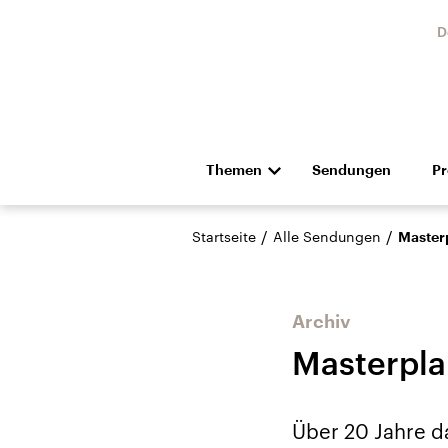
D
Themen
Sendungen
P
Die Nachrichten
Politik
/
/
Startseite
Alle Sendungen
Master
Hörspiel und Feature
Musik
Archiv
Masterpla
USA
Nahos
Über 20 Jahre d
Aktuelle Beiträge,
Aktue