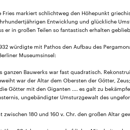
 Fries markiert schlichtweg den Höhepunkt griechis
hrhundertjährigen Entwicklung und glückliche Um
s er in großen Teilen so fantastisch erhalten geblieb
1932 würdigte mit Pathos den Aufbau des Pergamona
Berliner Museumsinsel:
s ganzen Bauwerks war fast quadratisch. Rekonstrui
Geweiht war der Altar dem Obersten der Götter, Zeu
die Götter mit den Giganten .... es galt zu bekämpf
insternis, ungebändigter Umsturzgewalt des ungefo
at zwischen 180 und 160 v. Chr. den großen Altar gew