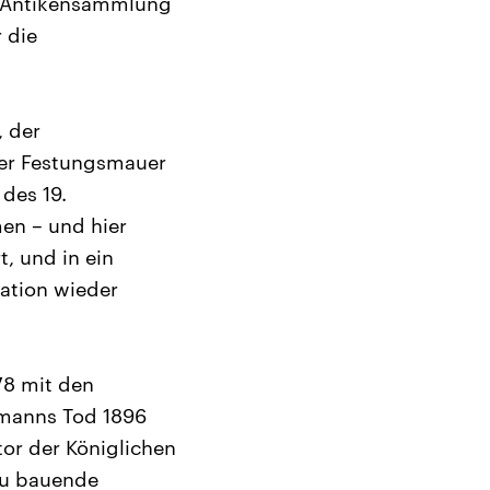
er Antikensammlung
 die
, der
iner Festungsmauer
des 19.
en – und hier
, und in ein
ation wieder
78 mit den
manns Tod 1896
tor der Königlichen
zu bauende