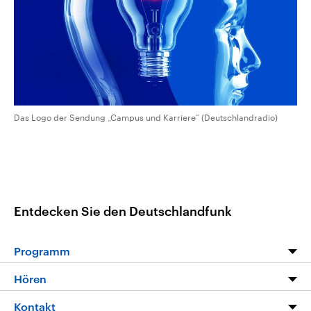
CDU, SPD und FDP regiert.-
aktuelle Weltgeschehen.
Umfragen, Prognosen,
Wahlprogramme, aktuelle Berichte
Sendungen
Programm
Podcasts
und Hintergründe zu den Parteien
und Kandidaten der anstehenden
Wahl.
Audio-Archiv
Das Logo der Sendung „Campus und Karriere“ (Deutschlandradio)
Entdecken Sie den Deutschlandfunk
Programm
Programm
Hören
Alle Sendungen
Livestream
Kontakt