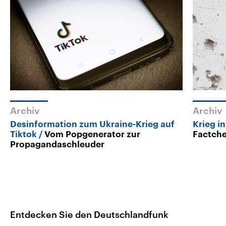
Archiv
Archiv
Desinformation zum Ukraine-Krieg auf
Krieg i
Tiktok
Vom Popgenerator zur
Factch
Propagandaschleuder
Entdecken Sie den Deutschlandfunk