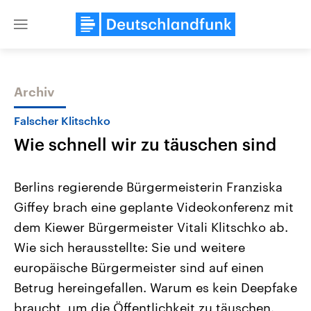
Close
menu
Archiv
Themen
Falscher Klitschko
Wie schnell wir zu täuschen sind
Berlins regierende Bürgermeisterin Franziska
Giffey brach eine geplante Videokonferenz mit
dem Kiewer Bürgermeister Vitali Klitschko ab.
Landtagswahl Sachsen-Anhalt
USA
Wie sich herausstellte: Sie und weitere
2026
Aktuelle Beiträge, Analys
Alle Informationen
europäische Bürgermeister sind auf einen
Hintergründe
Sachsen-Anhalt wählt am 6.
Wirtschaftlich und militäri
Betrug hereingefallen. Warum es kein Deepfake
September 2026 einen neuen
gehören die Vereinigten S
Landtag. Seit 2021 wird das
den mächtigsten Ländern 
braucht, um die Öffentlichkeit zu täuschen.
Bundesland von einer Koalition aus
mit großem Einfluss auf d