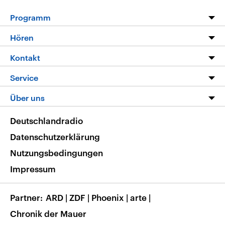
Programm
Programm
Hören
Alle Sendungen
Livestream
Kontakt
Die Nachrichten
Audios
Hörerservice
Service
Nachrichtenleicht
Podcasts
Social Media
FAQ
Über uns
Neue Beiträge auf dlf.de
Deutschlandfunk App
Newsletter
Deutschlandradio
Themen-Schwerpunkte
Nachrichten App
Deutschlandradio
Veranstaltungen
Presse
Frequenzen
Datenschutzerklärung
Musikliste
Ausbildung und Karriere
Nutzungsbedingungen
RSS
Transparenz
Impressum
Korrekturen
Barrierefreiheit
Partner
ARD
|
ZDF
|
Phoenix
|
arte
|
Chronik der Mauer