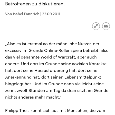
Betroffenen zu diskutieren.
CDU, SPD und FDP regiert.-
aktuelle Weltgeschehen.
Umfragen, Prognosen,
Wahlprogramme, aktuelle Berichte
Von Isabel Fannrich
|
22.09.2011
Sendungen
Programm
Podcasts
und Hintergründe zu den Parteien
und Kandidaten der anstehenden
Wahl.
Link
Audio-Archiv
Emai
kopieren/te
„Also es ist erstmal so der männliche Nutzer, der
exzessiv im Grunde Online-Rollenspiele betreibt, also
das viel genannte World of Warcraft, aber auch
andere. Und dort im Grunde seine sozialen Kontakte
hat, dort seine Herausforderung hat, dort seine
Anerkennung hat, dort seinen Lebensmittelpunkt
hingelegt hat. Und im Grunde dann vielleicht seine
zehn, zwölf Stunden am Tag da dran sitzt, im Grunde
nichts anderes mehr macht.“
Philipp Theis kennt sich aus mit Menschen, die vom