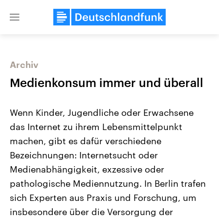
Close
menu
Archiv
Themen
Medienkonsum immer und überall
Wenn Kinder, Jugendliche oder Erwachsene
das Internet zu ihrem Lebensmittelpunkt
machen, gibt es dafür verschiedene
Bezeichnungen: Internetsucht oder
Medienabhängigkeit, exzessive oder
Landtagswahl Sachsen-Anhalt
USA
2026
Aktuelle Beiträge, Analys
pathologische Mediennutzung. In Berlin trafen
Alle Informationen
Hintergründe
Sachsen-Anhalt wählt am 6.
Wirtschaftlich und militäri
sich Experten aus Praxis und Forschung, um
September 2026 einen neuen
gehören die Vereinigten S
Landtag. Seit 2021 wird das
den mächtigsten Ländern 
insbesondere über die Versorgung der
Bundesland von einer Koalition aus
mit großem Einfluss auf d