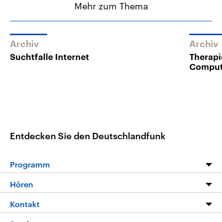
Mehr zum Thema
Archiv
Archiv
Suchtfalle Internet
Therapi
Comput
Entdecken Sie den Deutschlandfunk
Programm
Programm
Hören
Alle Sendungen
Livestream
Kontakt
Die Nachrichten
Audios
Hörerservice