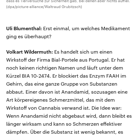
dass es Tierversuche zur Sicherheit gab, bei denen aber nichts auffiel.
(dpa/picture-alliance/Waltraud Grubitzsch)
Uli Blumenthal:
Erst einmal, um welches Medikament
ging es überhaupt?
Volkart Wildermuth:
Es handelt sich um einen
Wirkstoff der Firma Bial-Portele aus Portugal. Er hat
noch keinen richtigen Namen und läuft unter dem
Kürzel BIA 10-2474. Er blockiert das Enzym FAAH im
Gehirn, das eine ganze Gruppe von Substanzen
abbaut. Einer davon ist Anandamid, sozusagen eine
Art körpereigenes Schmerzmittel, das mit dem
Wirkstoff von Cannabis verwand ist. Die Idee war:
Wenn Anandamid nicht abgebaut wird, dann bleibt es
länger wirksam und kann so Schmerzen effektiver
dämpfen. Über die Substanz ist wenig bekannt, es