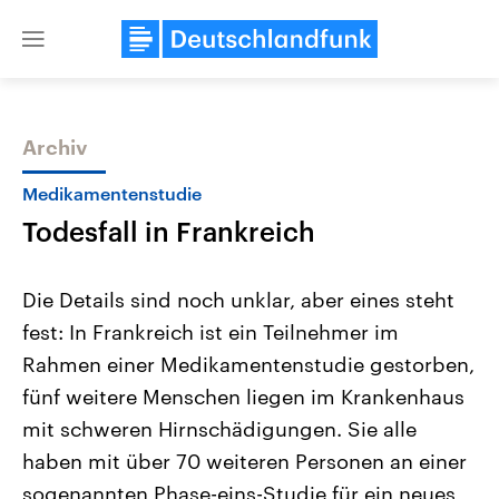
Close
menu
Archiv
Themen
Medikamentenstudie
Todesfall in Frankreich
Die Details sind noch unklar, aber eines steht
fest: In Frankreich ist ein Teilnehmer im
Rahmen einer Medikamentenstudie gestorben,
Landtagswahl Sachsen-Anhalt
USA
fünf weitere Menschen liegen im Krankenhaus
2026
Aktuelle Beiträge, Analys
Alle Informationen
mit schweren Hirnschädigungen. Sie alle
Hintergründe
Sachsen-Anhalt wählt am 6.
Wirtschaftlich und militäri
haben mit über 70 weiteren Personen an einer
September 2026 einen neuen
gehören die Vereinigten S
Landtag. Seit 2021 wird das
den mächtigsten Ländern 
sogenannten Phase-eins-Studie für ein neues
Bundesland von einer Koalition aus
mit großem Einfluss auf d