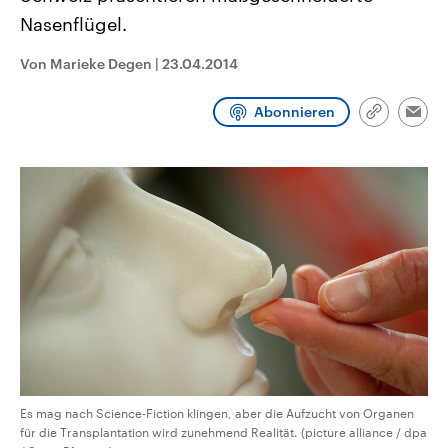
CDU, SPD und FDP regiert.-
aktuelle Weltgeschehen.
Nasenflügel.
Umfragen, Prognosen,
Wahlprogramme, aktuelle Berichte
Sendungen
Programm
Podcasts
und Hintergründe zu den Parteien
Von Marieke Degen
|
23.04.2014
und Kandidaten der anstehenden
Wahl.
Audio-Archiv
Abonnieren
Link
Emai
kopieren/te
Es mag nach Science-Fiction klingen, aber die Aufzucht von Organen
für die Transplantation wird zunehmend Realität. (picture alliance / dpa