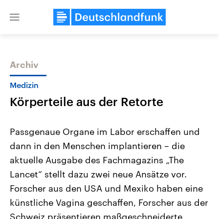
Close
menu
Archiv
Themen
Medizin
Körperteile aus der Retorte
Passgenaue Organe im Labor erschaffen und
dann in den Menschen implantieren – die
aktuelle Ausgabe des Fachmagazins „The
Landtagswahl Sachsen-Anhalt
USA
Lancet“ stellt dazu zwei neue Ansätze vor.
2026
Aktuelle Beiträge, Analys
Alle Informationen
Forscher aus den USA und Mexiko haben eine
Hintergründe
Sachsen-Anhalt wählt am 6.
Wirtschaftlich und militäri
künstliche Vagina geschaffen, Forscher aus der
September 2026 einen neuen
gehören die Vereinigten S
Landtag. Seit 2021 wird das
den mächtigsten Ländern 
Schweiz präsentieren maßgeschneiderte
Bundesland von einer Koalition aus
mit großem Einfluss auf d