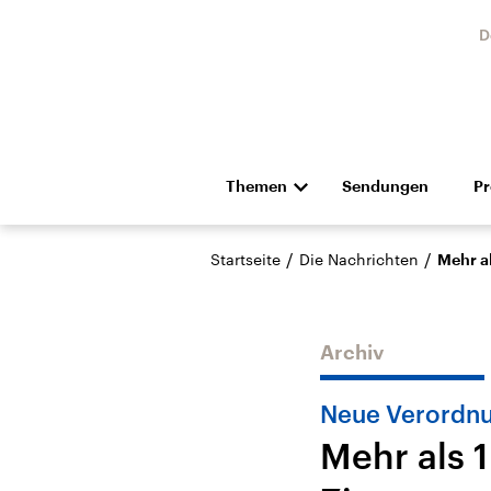
D
Themen
Sendungen
P
Die Nachrichten
Politik
/
/
Startseite
Die Nachrichten
Mehr a
Hörspiel und Feature
Musik
Archiv
Neue Verordnun
Mehr als 
Landtagswahl Sachsen-
USA
Anhalt 2026
Aktuel