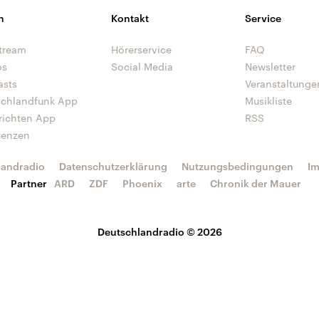
n
Kontakt
Service
tream
Hörerservice
FAQ
os
Social Media
Newsletter
asts
Veranstaltunge
schlandfunk App
Musikliste
richten App
RSS
uenzen
landradio
Datenschutzerklärung
Nutzungsbedingungen
I
Partner
ARD
ZDF
Phoenix
arte
Chronik der Mauer
Deutschlandradio © 2026