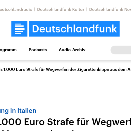
eutschlandradio
Deutschlandfunk Kultur
Deutschlandfunk No
rogramm
Podcasts
Audio-Archiv
Wirtschaft
Wissen
Kultur
Europa
Gesellschaf
ls 1.000 Euro Strafe für Wegwerfen der Zigarettenkippe aus dem A
g in Italien
1.000 Euro Strafe für Wegwer
Nahostkonflikt
Iran
le Beiträge,
Aktuelle Lage und
Aktuelle Lage und