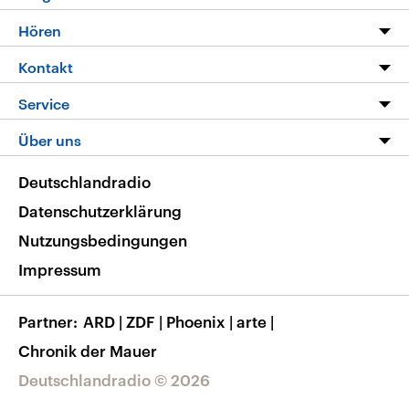
Programm
Hören
Alle Sendungen
Livestream
Kontakt
Die Nachrichten
Audios
Hörerservice
Service
Nachrichtenleicht
Podcasts
Social Media
FAQ
Über uns
Neue Beiträge auf dlf.de
Deutschlandfunk App
Newsletter
Deutschlandradio
Themen-Schwerpunkte
Nachrichten App
Deutschlandradio
Veranstaltungen
Presse
Frequenzen
Datenschutzerklärung
Musikliste
Ausbildung und Karriere
Nutzungsbedingungen
RSS
Transparenz
Impressum
Korrekturen
Barrierefreiheit
Partner
ARD
|
ZDF
|
Phoenix
|
arte
|
Chronik der Mauer
Deutschlandradio © 2026