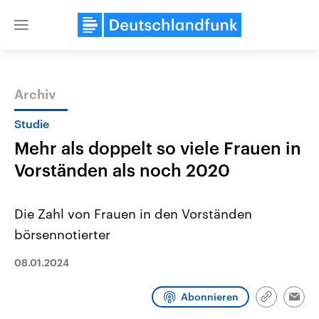
Close
menu
Archiv
Themen
Studie
Mehr als doppelt so viele Frauen in
Vorständen als noch 2020
Die Zahl von Frauen in den Vorständen
börsennotierter
Landtagswahl Sachsen-Anhalt
USA
2026
Aktuelle Beiträge, Analys
08.01.2024
Alle Informationen
Hintergründe
Sachsen-Anhalt wählt am 6.
Wirtschaftlich und militäri
September 2026 einen neuen
gehören die Vereinigten S
Abonnieren
Link
Emai
Landtag. Seit 2021 wird das
den mächtigsten Ländern 
kopieren/te
Bundesland von einer Koalition aus
mit großem Einfluss auf d