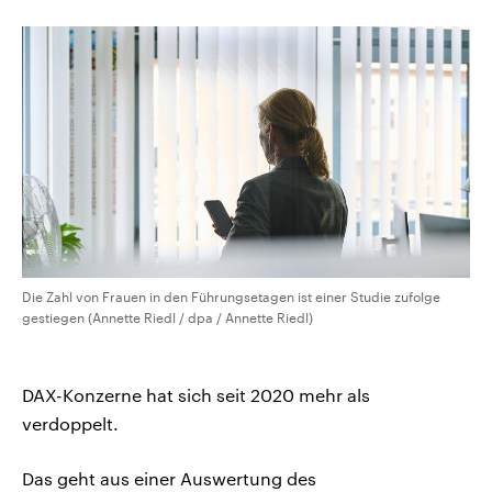
CDU, SPD und FDP regiert.-
aktuelle Weltgeschehen.
Umfragen, Prognosen,
Wahlprogramme, aktuelle Berichte
Sendungen
Programm
Podcasts
und Hintergründe zu den Parteien
und Kandidaten der anstehenden
Wahl.
Audio-Archiv
Die Zahl von Frauen in den Führungsetagen ist einer Studie zufolge
gestiegen (Annette Riedl / dpa / Annette Riedl)
DAX-Konzerne hat sich seit 2020 mehr als
verdoppelt.
Das geht aus einer Auswertung des