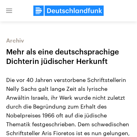
Close
menu
Archiv
Themen
Mehr als eine deutschsprachige
Dichterin jüdischer Herkunft
Die vor 40 Jahren verstorbene Schriftstellerin
Nelly Sachs galt lange Zeit als lyrische
Anwältin Israels, ihr Werk wurde nicht zuletzt
durch die Begründung zum Erhalt des
Landtagswahl Sachsen-Anhalt
USA
2026
Aktuelle Beiträge, Analys
Nobelpreises 1966 oft auf die jüdische
Alle Informationen
Hintergründe
Sachsen-Anhalt wählt am 6.
Wirtschaftlich und militäri
Thematik festgeschrieben. Dem schwedischen
September 2026 einen neuen
gehören die Vereinigten S
Landtag. Seit 2021 wird das
den mächtigsten Ländern 
Schriftsteller Aris Fioretos ist es nun gelungen,
Bundesland von einer Koalition aus
mit großem Einfluss auf d