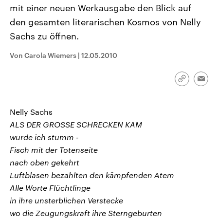
CDU, SPD und FDP regiert.-
aktuelle Weltgeschehen.
mit einer neuen Werkausgabe den Blick auf
Umfragen, Prognosen,
den gesamten literarischen Kosmos von Nelly
Wahlprogramme, aktuelle Berichte
Sendungen
Programm
Podcasts
und Hintergründe zu den Parteien
Sachs zu öffnen.
und Kandidaten der anstehenden
Wahl.
Audio-Archiv
Von Carola Wiemers
|
12.05.2010
Link
Emai
kopieren/te
Nelly Sachs
ALS DER GROSSE SCHRECKEN KAM
wurde ich stumm -
Fisch mit der Totenseite
nach oben gekehrt
Luftblasen bezahlten den kämpfenden Atem
Alle Worte Flüchtlinge
in ihre unsterblichen Verstecke
wo die Zeugungskraft ihre Sterngeburten