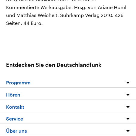
Kommentierte Werkausgabe. Hrsg. von Ariane Huml
und Matthias Weichelt. Suhrkamp Verlag 2010. 426
Seiten. 44 Euro.
Entdecken Sie den Deutschlandfunk
Programm
Programm
Hören
Alle Sendungen
Livestream
Kontakt
Die Nachrichten
Audios
Hörerservice
Service
Nachrichtenleicht
Podcasts
Social Media
FAQ
Über uns
Neue Beiträge auf dlf.de
Deutschlandfunk App