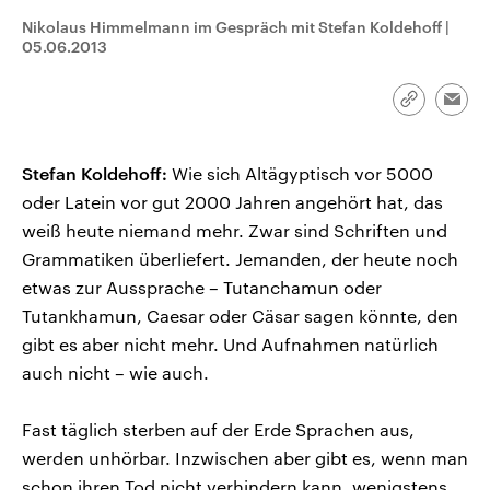
CDU, SPD und FDP regiert.-
aktuelle Weltgeschehen.
Nikolaus Himmelmann im Gespräch mit Stefan Koldehoff
|
Umfragen, Prognosen,
05.06.2013
Wahlprogramme, aktuelle Berichte
Sendungen
Programm
Podcasts
und Hintergründe zu den Parteien
und Kandidaten der anstehenden
Wahl.
Link
Emai
Audio-Archiv
kopieren/te
Stefan Koldehoff:
Wie sich Altägyptisch vor 5000
oder Latein vor gut 2000 Jahren angehört hat, das
weiß heute niemand mehr. Zwar sind Schriften und
Grammatiken überliefert. Jemanden, der heute noch
etwas zur Aussprache – Tutanchamun oder
Tutankhamun, Caesar oder Cäsar sagen könnte, den
gibt es aber nicht mehr. Und Aufnahmen natürlich
auch nicht – wie auch.
Fast täglich sterben auf der Erde Sprachen aus,
werden unhörbar. Inzwischen aber gibt es, wenn man
schon ihren Tod nicht verhindern kann, wenigstens