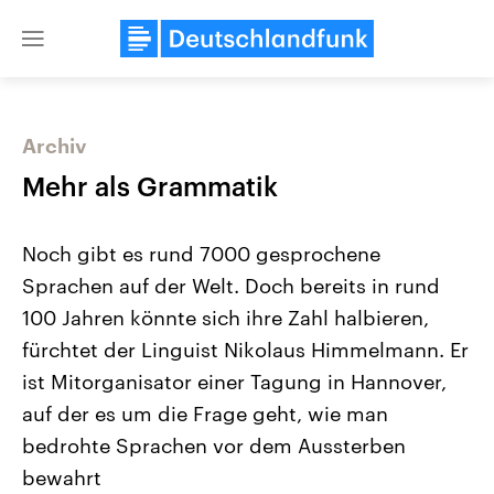
Close
menu
Archiv
Themen
Mehr als Grammatik
Noch gibt es rund 7000 gesprochene
Sprachen auf der Welt. Doch bereits in rund
100 Jahren könnte sich ihre Zahl halbieren,
fürchtet der Linguist Nikolaus Himmelmann. Er
ist Mitorganisator einer Tagung in Hannover,
Landtagswahl Sachsen-Anhalt
USA
2026
Aktuelle Beiträge, Analys
auf der es um die Frage geht, wie man
Alle Informationen
Hintergründe
Sachsen-Anhalt wählt am 6.
Wirtschaftlich und militäri
bedrohte Sprachen vor dem Aussterben
September 2026 einen neuen
gehören die Vereinigten S
Landtag. Seit 2021 wird das
den mächtigsten Ländern 
bewahrt
Bundesland von einer Koalition aus
mit großem Einfluss auf d