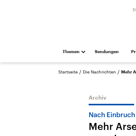
D
Themen
Sendungen
P
Die Nachrichten
Politik
/
/
Startseite
Die Nachrichten
Mehr A
Hörspiel und Feature
Musik
Archiv
Nach Einbruch
Mehr Arse
Landtagswahl Sachsen-
USA
Anhalt 2026
Aktuel