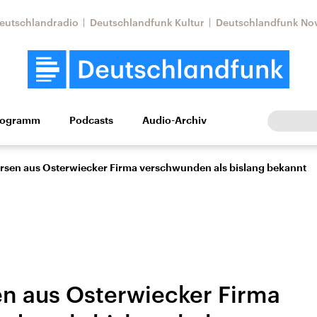
eutschlandradio
Deutschlandfunk Kultur
Deutschlandfunk No
rogramm
Podcasts
Audio-Archiv
Wirtschaft
Wissen
Kultur
Europa
Gesellschaf
rsen aus Osterwiecker Firma verschwunden als bislang bekannt
n aus Osterwiecker Firma
Nahostkonflikt
Iran
le Beiträge,
Aktuelle Lage und
Aktuelle Lage und