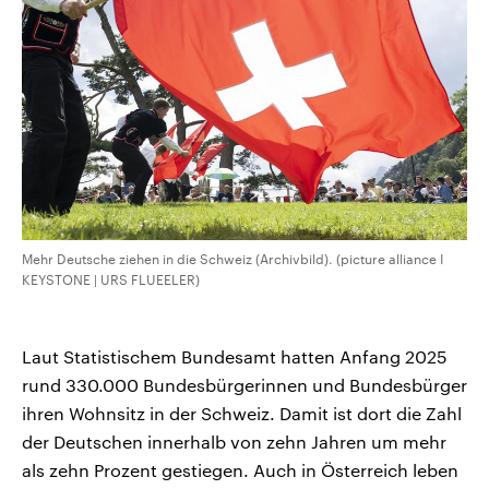
CDU, SPD und FDP regiert.-
aktuelle Weltgeschehen.
Umfragen, Prognosen,
Wahlprogramme, aktuelle Berichte
Sendungen
Programm
Podcasts
und Hintergründe zu den Parteien
und Kandidaten der anstehenden
Wahl.
Audio-Archiv
Mehr Deutsche ziehen in die Schweiz (Archivbild). (picture alliance I
KEYSTONE | URS FLUEELER)
Laut Statistischem Bundesamt hatten Anfang 2025
rund 330.000 Bundesbürgerinnen und Bundesbürger
ihren Wohnsitz in der Schweiz. Damit ist dort die Zahl
der Deutschen innerhalb von zehn Jahren um mehr
als zehn Prozent gestiegen. Auch in Österreich leben