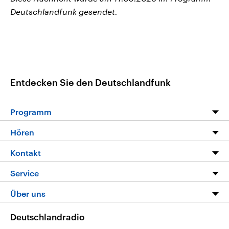
Deutschlandfunk gesendet.
Entdecken Sie den Deutschlandfunk
Programm
Programm
Hören
Alle Sendungen
Livestream
Kontakt
Die Nachrichten
Audios
Hörerservice
Service
Nachrichtenleicht
Podcasts
Social Media
FAQ
Über uns
Neue Beiträge auf dlf.de
Deutschlandfunk App
Newsletter
Deutschlandradio
Themen-Schwerpunkte
Nachrichten App
Deutschlandradio
Veranstaltungen
Presse