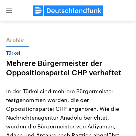
Close
menu
Archiv
Themen
Türkei
Mehrere Bürgermeister der
Oppositionspartei CHP verhaftet
In der Türkei sind mehrere Bürgermeister
festgenommen worden, die der
Landtagswahl Sachsen-Anhalt
USA
Oppositionspartei CHP angehören. Wie die
2026
Aktuelle Beiträge, Analys
Alle Informationen
Hintergründe
Nachrichtenagentur Anadolu berichtet,
Sachsen-Anhalt wählt am 6.
Wirtschaftlich und militäri
September 2026 einen neuen
gehören die Vereinigten S
wurden die Bürgermeister von Adiyaman,
Landtag. Seit 2021 wird das
den mächtigsten Ländern 
Adana und Antalya nach Razzien abgeführt.
Bundesland von einer Koalition aus
mit großem Einfluss auf d