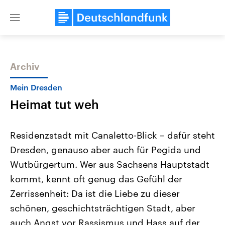
Close
menu
Archiv
Themen
Mein Dresden
Heimat tut weh
Residenzstadt mit Canaletto-Blick – dafür steht
Dresden, genauso aber auch für Pegida und
Wutbürgertum. Wer aus Sachsens Hauptstadt
Landtagswahl Sachsen-Anhalt
USA
kommt, kennt oft genug das Gefühl der
2026
Aktuelle Beiträge, Analys
Alle Informationen
Zerrissenheit: Da ist die Liebe zu dieser
Hintergründe
Sachsen-Anhalt wählt am 6.
Wirtschaftlich und militäri
schönen, geschichtsträchtigen Stadt, aber
September 2026 einen neuen
gehören die Vereinigten S
Landtag. Seit 2021 wird das
den mächtigsten Ländern 
auch Angst vor Rassismus und Hass auf der
Bundesland von einer Koalition aus
mit großem Einfluss auf d