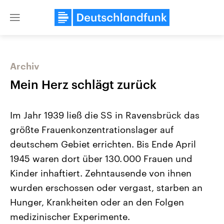
Close
menu
Archiv
Themen
Mein Herz schlägt zurück
Im Jahr 1939 ließ die SS in Ravensbrück das
größte Frauenkonzentrationslager auf
deutschem Gebiet errichten. Bis Ende April
1945 waren dort über 130. 000 Frauen und
Kinder inhaftiert. Zehntausende von ihnen
Landtagswahl Sachsen-Anhalt
USA
2026
Aktuelle Beiträge, Analys
wurden erschossen oder vergast, starben an
Alle Informationen
Hintergründe
Sachsen-Anhalt wählt am 6.
Wirtschaftlich und militäri
Hunger, Krankheiten oder an den Folgen
September 2026 einen neuen
gehören die Vereinigten S
Landtag. Seit 2021 wird das
den mächtigsten Ländern 
medizinischer Experimente.
Bundesland von einer Koalition aus
mit großem Einfluss auf d