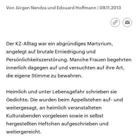
CDU, SPD und FDP regiert.-
aktuelle Weltgeschehen.
Von Jürgen Nendza und Edouard Hoffmann
|
09.11.2013
Umfragen, Prognosen,
Wahlprogramme, aktuelle Berichte
Sendungen
Programm
Podcasts
und Hintergründe zu den Parteien
und Kandidaten der anstehenden
Link
Emai
Wahl.
kopieren/te
Audio-Archiv
Der KZ-Alltag war ein abgründiges Martyrium,
angelegt auf brutale Erniedrigung und
Persönlichkeitszerstörung. Manche Frauen begehrten
innerlich dagegen auf und versuchten auf ihre Art,
die eigene Stimme zu bewahren.
Heimlich und unter Lebensgefahr schrieben sie
Gedichte. Die wurden beim Appellstehen auf- und
weitergesagt, an heimlich veranstalteten
Kulturabenden vorgelesen sowie in selbst
hergestellten Heftchen aufgeschrieben und
weitergereicht.