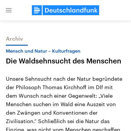
Close
menu
Archiv
Themen
Mensch und Natur – Kulturfragen
Die Waldsehnsucht des Menschen
Unsere Sehnsucht nach der Natur begründete
der Philosoph Thomas Kirchhoff im Dlf mit
dem Wunsch nach einer Gegenwelt: „Viele
Landtagswahl Sachsen-Anhalt
USA
Menschen suchen im Wald eine Auszeit von
2026
Aktuelle Beiträge, Analys
Alle Informationen
den Zwängen und Konventionen der
Hintergründe
Sachsen-Anhalt wählt am 6.
Wirtschaftlich und militäri
Zivilisation.“ Schließlich sei die Natur das
September 2026 einen neuen
gehören die Vereinigten S
Landtag. Seit 2021 wird das
den mächtigsten Ländern 
Einzige, was nicht vom Menschen geschaffen
Bundesland von einer Koalition aus
mit großem Einfluss auf d