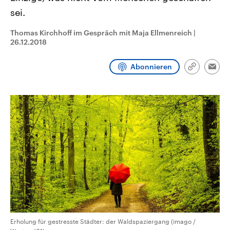
CDU, SPD und FDP regiert.-
aktuelle Weltgeschehen.
sei.
Umfragen, Prognosen,
Wahlprogramme, aktuelle Berichte
Sendungen
Programm
Podcasts
und Hintergründe zu den Parteien
Thomas Kirchhoff im Gespräch mit Maja Ellmenreich
|
und Kandidaten der anstehenden
26.12.2018
Wahl.
Audio-Archiv
Abonnieren
Link
Emai
kopieren/te
Erholung für gestresste Städter: der Waldspaziergang (imago /