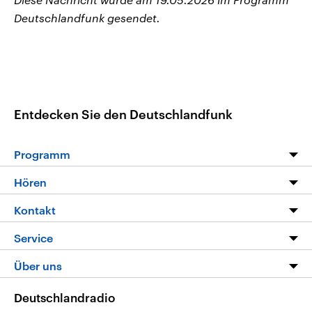
Deutschlandfunk gesendet.
Entdecken Sie den Deutschlandfunk
Programm
Programm
Hören
Alle Sendungen
Livestream
Kontakt
Die Nachrichten
Audios
Hörerservice
Service
Nachrichtenleicht
Podcasts
Social Media
FAQ
Über uns
Neue Beiträge auf dlf.de
Deutschlandfunk App
Newsletter
Deutschlandradio
Themen-Schwerpunkte
Nachrichten App
Deutschlandradio
Veranstaltungen
Presse