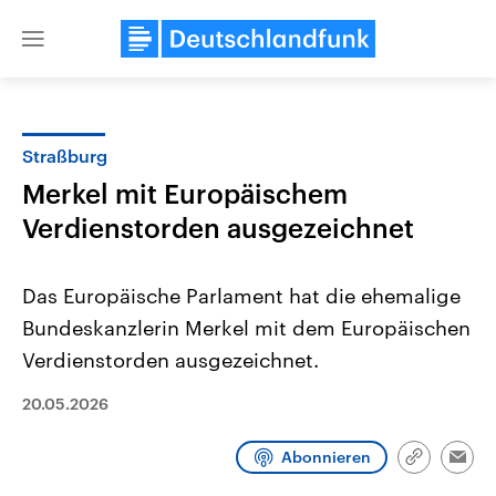
Close
menu
Straßburg
Themen
Merkel mit Europäischem
Verdienstorden ausgezeichnet
Das Europäische Parlament hat die ehemalige
Bundeskanzlerin Merkel mit dem Europäischen
Verdienstorden ausgezeichnet.
Landtagswahl Sachsen-Anhalt
USA
20.05.2026
2026
Aktuelle Beiträge, Analys
Alle Informationen
Hintergründe
Sachsen-Anhalt wählt am 6.
Wirtschaftlich und militäri
September 2026 einen neuen
gehören die Vereinigten S
Abonnieren
Link
Emai
Landtag. Seit 2021 wird das
den mächtigsten Ländern 
kopieren/te
Bundesland von einer Koalition aus
mit großem Einfluss auf d