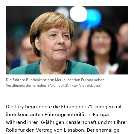
CDU, SPD und FDP regiert.-
aktuelle Weltgeschehen.
Umfragen, Prognosen,
Wahlprogramme, aktuelle Berichte
Sendungen
Programm
Podcasts
und Hintergründe zu den Parteien
und Kandidaten der anstehenden
Wahl.
Audio-Archiv
Die führere Bundeskanzlerin Merkel hat den Europäischen
Verdienstorden erhalten (Archivbild). (Kay Nietfeld/dpa)
Die Jury begründete die Ehrung der 71-Jährigen mit
ihrer konstanten Führungsautorität in Europa
während ihrer 16-jährigen Kanzlerschaft und mit ihrer
Rolle für den Vertrag von Lissabon. Der ehemalige