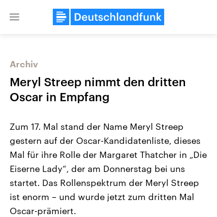
Close
menu
Archiv
Themen
Meryl Streep nimmt den dritten
Oscar in Empfang
Zum 17. Mal stand der Name Meryl Streep
gestern auf der Oscar-Kandidatenliste, dieses
Mal für ihre Rolle der Margaret Thatcher in „Die
Eiserne Lady“, der am Donnerstag bei uns
Landtagswahl Sachsen-Anhalt
USA
2026
Aktuelle Beiträge, Analys
startet. Das Rollenspektrum der Meryl Streep
Alle Informationen
Hintergründe
Sachsen-Anhalt wählt am 6.
Wirtschaftlich und militäri
ist enorm – und wurde jetzt zum dritten Mal
September 2026 einen neuen
gehören die Vereinigten S
Landtag. Seit 2021 wird das
den mächtigsten Ländern 
Oscar-prämiert.
Bundesland von einer Koalition aus
mit großem Einfluss auf d