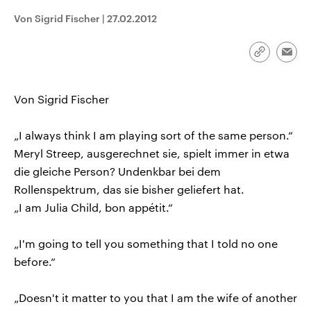
CDU, SPD und FDP regiert.-
aktuelle Weltgeschehen.
Von Sigrid Fischer
|
27.02.2012
Umfragen, Prognosen,
Wahlprogramme, aktuelle Berichte
Sendungen
Programm
Podcasts
und Hintergründe zu den Parteien
und Kandidaten der anstehenden
Link
Emai
Wahl.
kopieren/te
Audio-Archiv
Von Sigrid Fischer
„I always think I am playing sort of the same person.“
Meryl Streep, ausgerechnet sie, spielt immer in etwa
die gleiche Person? Undenkbar bei dem
Rollenspektrum, das sie bisher geliefert hat.
„I am Julia Child, bon appétit.“
„I'm going to tell you something that I told no one
before.“
„Doesn't it matter to you that I am the wife of another