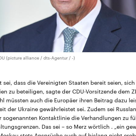
 (picture alliance / dts-Agentur / -)
 sei, dass die Vereinigten Staaten bereit seien, sich
ien zu beteiligen, sagte der CDU-Vorsitzende dem Z
l müssten auch die Europäer ihren Beitrag dazu leis
eit der Ukraine gewährleistet sei. Zudem sei Russl
er sogenannten Kontaktlinie die Verhandlungen zu f
ltungsgrenzen. Das sei – so Merz wörtlich . „ein gew
Moskau stets Ansprüche auch auf bislang nicht erob