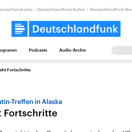
eutschlandradio
Deutschlandfunk Kultur
Deutschlandfunk No
rogramm
Podcasts
Audio-Archiv
Wirtschaft
Wissen
Kultur
Europa
Gesellschaf
eht Fortschritte
in-Treffen in Alaska
 Fortschritte
Nahostkonflikt
Iran
le Beiträge,
Aktuelle Lage und
Aktuelle Lage und