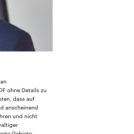
 an
DF ohne Details zu
ten, dass auf
and anscheinend
ühren und nicht
altiger
erte Gebiete