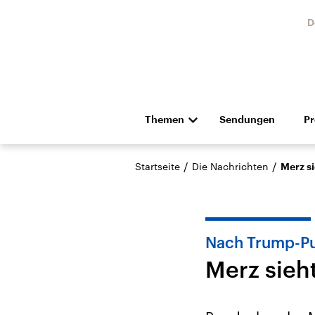
D
Themen
Sendungen
P
Die Nachrichten
Politik
/
/
Startseite
Die Nachrichten
Merz si
Hörspiel und Feature
Musik
Nach Trump-Put
Merz sieht
Landtagswahl Sachsen-
USA
Anhalt 2026
Aktuel