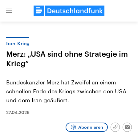
Close
menu
Iran-Krieg
Themen
Merz: „USA sind ohne Strategie im
Krieg“
Bundeskanzler Merz hat Zweifel an einem
schnellen Ende des Kriegs zwischen den USA
und dem Iran geäußert.
Landtagswahl Sachsen-Anhalt
USA
27.04.2026
2026
Aktuelle Beiträge, Analys
Alle Informationen
Hintergründe
Sachsen-Anhalt wählt am 6.
Wirtschaftlich und militäri
September 2026 einen neuen
gehören die Vereinigten S
Abonnieren
Link
Emai
Landtag. Seit 2021 wird das
den mächtigsten Ländern 
kopieren/te
Bundesland von einer Koalition aus
mit großem Einfluss auf d