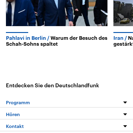
Pahlavi in Berlin
Warum der Besuch des
Iran
N
Schah-Sohns spaltet
gestärk
Entdecken Sie den Deutschlandfunk
Programm
Programm
Hören
Alle Sendungen
Livestream
Kontakt
Die Nachrichten