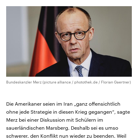
CDU, SPD und FDP regiert.-
aktuelle Weltgeschehen.
Umfragen, Prognosen,
Wahlprogramme, aktuelle Berichte
Sendungen
Programm
Podcasts
und Hintergründe zu den Parteien
und Kandidaten der anstehenden
Wahl.
Audio-Archiv
Bundeskanzler Merz (picture alliance / photothek.de / Florian Gaertner)
Die Amerikaner seien im Iran „ganz offensichtlich
ohne jede Strategie in diesen Krieg gegangen“, sagte
Merz bei einer Diskussion mit Schülern im
sauerländischen Marsberg. Deshalb sei es umso
schwerer, den Konflikt nun wieder zu beenden. Weil