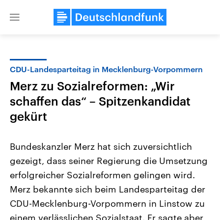
Close
menu
CDU-Landesparteitag in Mecklenburg-Vorpommern
Themen
Merz zu Sozialreformen: „Wir
schaffen das“ – Spitzenkandidat
gekürt
Bundeskanzler Merz hat sich zuversichtlich
gezeigt, dass seiner Regierung die Umsetzung
Landtagswahl Sachsen-Anhalt
USA
erfolgreicher Sozialreformen gelingen wird.
2026
Aktuelle Beiträge, Analys
Alle Informationen
Merz bekannte sich beim Landesparteitag der
Hintergründe
Sachsen-Anhalt wählt am 6.
Wirtschaftlich und militäri
CDU-Mecklenburg-Vorpommern in Linstow zu
September 2026 einen neuen
gehören die Vereinigten S
Landtag. Seit 2021 wird das
den mächtigsten Ländern 
einem verlässlichen Sozialstaat. Er sagte aber
Bundesland von einer Koalition aus
mit großem Einfluss auf d