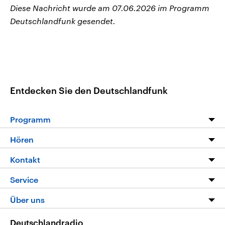
Diese Nachricht wurde am 07.06.2026 im Programm
Deutschlandfunk gesendet.
Entdecken Sie den Deutschlandfunk
Programm
Programm
Hören
Alle Sendungen
Livestream
Kontakt
Die Nachrichten
Audios
Hörerservice
Service
Nachrichtenleicht
Podcasts
Social Media
FAQ
Über uns
Neue Beiträge auf dlf.de
Deutschlandfunk App
Newsletter
Deutschlandradio
Themen-Schwerpunkte
Nachrichten App
Deutschlandradio