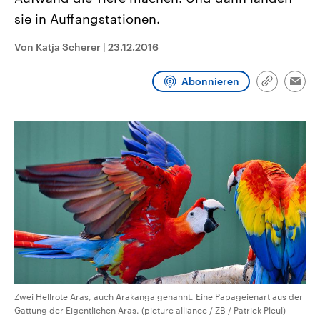
CDU, SPD und FDP regiert.-
aktuelle Weltgeschehen.
sie in Auffangstationen.
Umfragen, Prognosen,
Wahlprogramme, aktuelle Berichte
Sendungen
Programm
Podcasts
und Hintergründe zu den Parteien
Von Katja Scherer
|
23.12.2016
und Kandidaten der anstehenden
Wahl.
Audio-Archiv
Abonnieren
Link
Emai
kopieren/te
Zwei Hellrote Aras, auch Arakanga genannt. Eine Papageienart aus der
Gattung der Eigentlichen Aras. (picture alliance / ZB / Patrick Pleul)