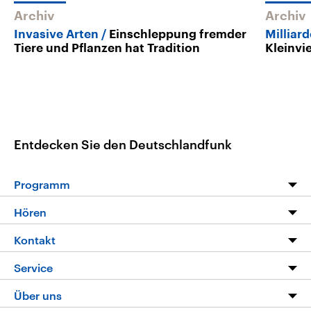
Archiv
Archiv
Invasive Arten
Einschleppung fremder
Milliar
Tiere und Pflanzen hat Tradition
Kleinvi
Entdecken Sie den Deutschlandfunk
Programm
Programm
Hören
Alle Sendungen
Livestream
Kontakt
Die Nachrichten
Audios
Hörerservice
Service
Nachrichtenleicht
Podcasts
Social Media
FAQ
Über uns
Neue Beiträge auf dlf.de
Deutschlandfunk App