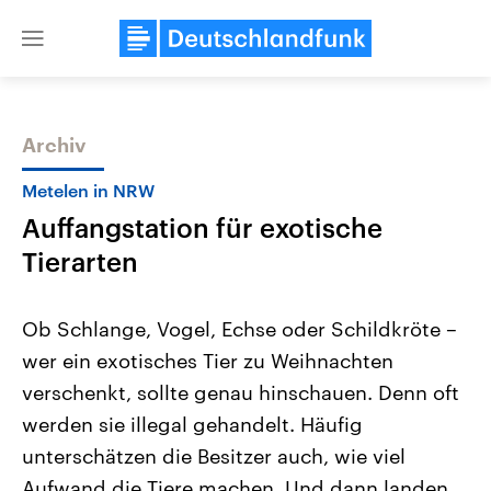
Close
menu
Archiv
Themen
Metelen in NRW
Auffangstation für exotische
Tierarten
Ob Schlange, Vogel, Echse oder Schildkröte –
wer ein exotisches Tier zu Weihnachten
Landtagswahl Sachsen-Anhalt
USA
verschenkt, sollte genau hinschauen. Denn oft
2026
Aktuelle Beiträge, Analys
Alle Informationen
Hintergründe
werden sie illegal gehandelt. Häufig
Sachsen-Anhalt wählt am 6.
Wirtschaftlich und militäri
September 2026 einen neuen
gehören die Vereinigten S
unterschätzen die Besitzer auch, wie viel
Landtag. Seit 2021 wird das
den mächtigsten Ländern 
Aufwand die Tiere machen. Und dann landen
Bundesland von einer Koalition aus
mit großem Einfluss auf d