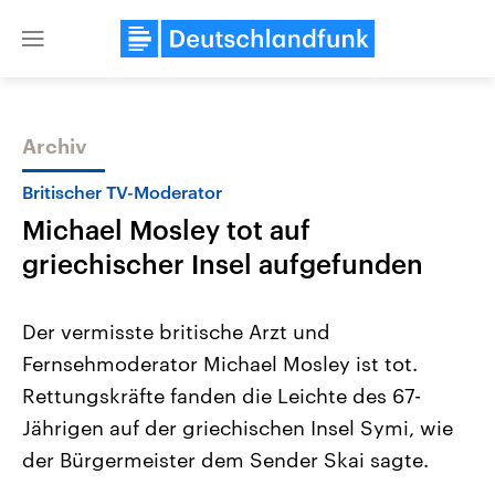
Close
menu
Archiv
Themen
Britischer TV-Moderator
Michael Mosley tot auf
griechischer Insel aufgefunden
Der vermisste britische Arzt und
Fernsehmoderator Michael Mosley ist tot.
Landtagswahl Sachsen-Anhalt
USA
Rettungskräfte fanden die Leichte des 67-
2026
Aktuelle Beiträge, Analys
Alle Informationen
Hintergründe
Jährigen auf der griechischen Insel Symi, wie
Sachsen-Anhalt wählt am 6.
Wirtschaftlich und militäri
September 2026 einen neuen
gehören die Vereinigten S
der Bürgermeister dem Sender Skai sagte.
Landtag. Seit 2021 wird das
den mächtigsten Ländern 
Bundesland von einer Koalition aus
mit großem Einfluss auf d