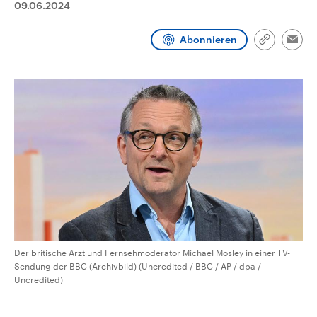
09.06.2024
CDU, SPD und FDP regiert.-
aktuelle Weltgeschehen.
Umfragen, Prognosen,
Wahlprogramme, aktuelle Berichte
Abonnieren
Sendungen
Programm
Podcasts
und Hintergründe zu den Parteien
Link
Emai
und Kandidaten der anstehenden
kopieren/te
Wahl.
Audio-Archiv
Der britische Arzt und Fernsehmoderator Michael Mosley in einer TV-
Sendung der BBC (Archivbild) (Uncredited / BBC / AP / dpa /
Uncredited)