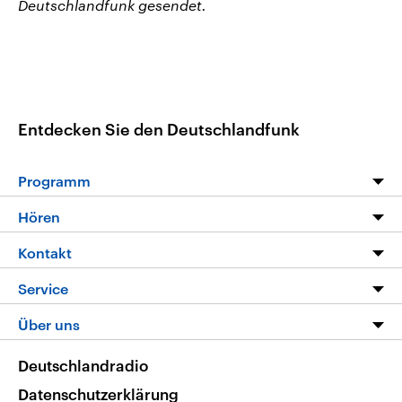
Deutschlandfunk gesendet.
Entdecken Sie den Deutschlandfunk
Programm
Programm
Hören
Alle Sendungen
Livestream
Kontakt
Die Nachrichten
Audios
Hörerservice
Service
Nachrichtenleicht
Podcasts
Social Media
FAQ
Über uns
Neue Beiträge auf dlf.de
Deutschlandfunk App
Newsletter
Deutschlandradio
Themen-Schwerpunkte
Nachrichten App
Deutschlandradio
Veranstaltungen
Presse
Frequenzen
Datenschutzerklärung