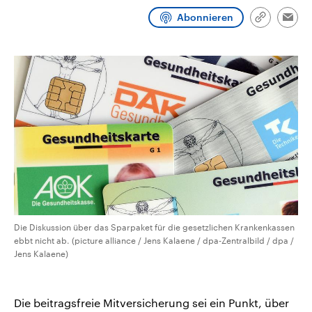
CDU, SPD und FDP regiert.-
aktuelle Weltgeschehen.
Abonnieren
Umfragen, Prognosen,
Link
Emai
Wahlprogramme, aktuelle Berichte
kopieren/te
Sendungen
Programm
Podcasts
und Hintergründe zu den Parteien
und Kandidaten der anstehenden
Wahl.
Audio-Archiv
Die Diskussion über das Sparpaket für die gesetzlichen Krankenkassen
ebbt nicht ab. (picture alliance / Jens Kalaene / dpa-Zentralbild / dpa /
Jens Kalaene)
Die beitragsfreie Mitversicherung sei ein Punkt, über