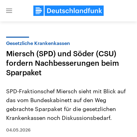
Close
menu
Gesetzliche Krankenkassen
Themen
Miersch (SPD) und Söder (CSU)
fordern Nachbesserungen beim
Sparpaket
SPD-Fraktionschef Miersch sieht mit Blick auf
das vom Bundeskabinett auf den Weg
Landtagswahl Sachsen-Anhalt
USA
gebrachte Sparpaket für die gesetzlichen
2026
Aktuelle Beiträge, Analys
Alle Informationen
Krankenkassen noch Diskussionsbedarf.
Hintergründe
Sachsen-Anhalt wählt am 6.
Wirtschaftlich und militäri
September 2026 einen neuen
gehören die Vereinigten S
04.05.2026
Landtag. Seit 2021 wird das
den mächtigsten Ländern 
Bundesland von einer Koalition aus
mit großem Einfluss auf d