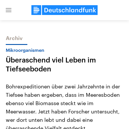
Close
menu
Archiv
Themen
Mikroorganismen
Überaschend viel Leben im
Tiefseeboden
Bohrexpeditionen über zwei Jahrzehnte in der
Tiefsee haben ergeben, dass im Meeresboden
Landtagswahl Sachsen-Anhalt
USA
ebenso viel Biomasse steckt wie im
2026
Aktuelle Beiträge, Analys
Alle Informationen
Hintergründe
Meerwasser. Jetzt haben Forscher untersucht,
Sachsen-Anhalt wählt am 6.
Wirtschaftlich und militäri
September 2026 einen neuen
gehören die Vereinigten S
wer dort unten lebt und dabei eine
Landtag. Seit 2021 wird das
den mächtigsten Ländern 
überraschende Vielfalt entdeckt.
Bundesland von einer Koalition aus
mit großem Einfluss auf d