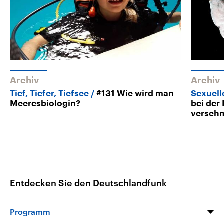
Archiv
Archiv
Tief, Tiefer, Tiefsee
#131 Wie wird man
Sexuell
Meeresbiologin?
bei der
versch
Entdecken Sie den Deutschlandfunk
Programm