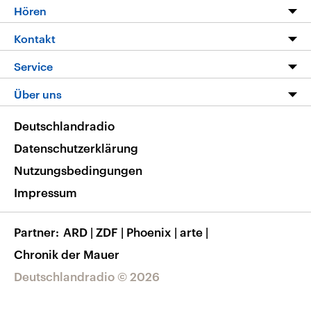
Programm
Hören
Alle Sendungen
Livestream
Kontakt
Die Nachrichten
Audios
Hörerservice
Service
Nachrichtenleicht
Podcasts
Social Media
FAQ
Über uns
Neue Beiträge auf dlf.de
Deutschlandfunk App
Newsletter
Deutschlandradio
Themen-Schwerpunkte
Nachrichten App
Deutschlandradio
Veranstaltungen
Presse
Frequenzen
Datenschutzerklärung
Musikliste
Ausbildung und Karriere
Nutzungsbedingungen
RSS
Transparenz
Impressum
Korrekturen
Barrierefreiheit
Partner
ARD
|
ZDF
|
Phoenix
|
arte
|
Chronik der Mauer
Deutschlandradio © 2026