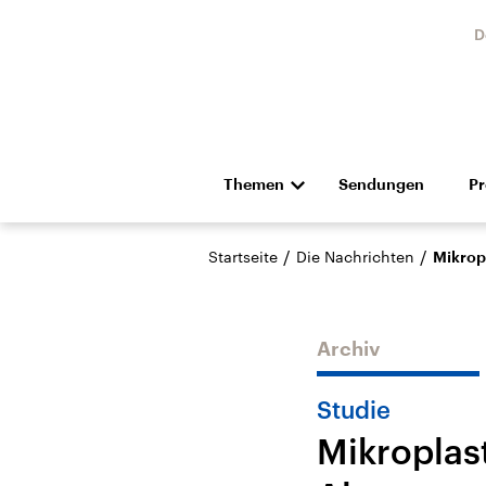
D
Themen
Sendungen
P
Die Nachrichten
Politik
/
/
Startseite
Die Nachrichten
Mikrop
Hörspiel und Feature
Musik
Archiv
Studie
Mikroplas
Landtagswahl Sachsen-
USA
Anhalt 2026
Aktuel