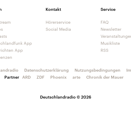
n
Kontakt
Service
tream
Hörerservice
FAQ
os
Social Media
Newsletter
asts
Veranstaltunge
schlandfunk App
Musikliste
richten App
RSS
uenzen
landradio
Datenschutzerklärung
Nutzungsbedingungen
I
Partner
ARD
ZDF
Phoenix
arte
Chronik der Mauer
Deutschlandradio © 2026