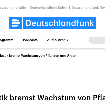
eutschlandradio
Deutschlandfunk Kultur
Deutschlandfunk No
rogramm
Podcasts
Audio-Archiv
Wirtschaft
Wissen
Kultur
Europa
Gesellschaf
lastik bremst Wachstum von Pflanzen und Algen
tik bremst Wachstum von Pfl
Nahostkonflikt
Iran
le Beiträge,
Aktuelle Lage und
Aktuelle Lage und