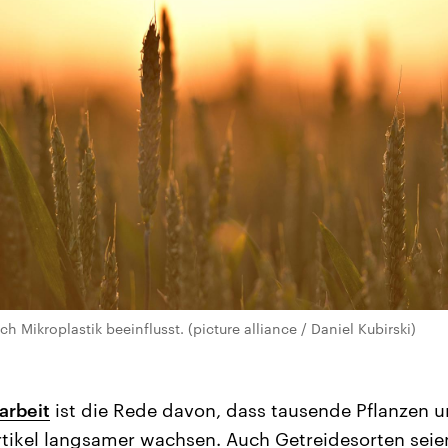
h Mikroplastik beeinflusst. (picture alliance / Daniel Kubirski)
arbeit
ist die Rede davon, dass tausende Pflanzen 
artikel langsamer wachsen. Auch Getreidesorten seie