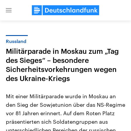
Close
menu
Russland
Themen
Militärparade in Moskau zum „Tag
des Sieges“ – besondere
Sicherheitsvorkehrungen wegen
des Ukraine-Kriegs
Mit einer Militärparade wurde in Moskau an
Landtagswahl Sachsen-Anhalt
USA
den Sieg der Sowjetunion über das NS-Regime
2026
Aktuelle Beiträge, Analys
Alle Informationen
Hintergründe
vor 81 Jahren erinnert. Auf dem Roten Platz
Sachsen-Anhalt wählt am 6.
Wirtschaftlich und militäri
September 2026 einen neuen
gehören die Vereinigten S
präsentierten sich Soldatengruppen aus
Landtag. Seit 2021 wird das
den mächtigsten Ländern 
unterschiedlichen Bereichen der russischen
Bundesland von einer Koalition aus
mit großem Einfluss auf d