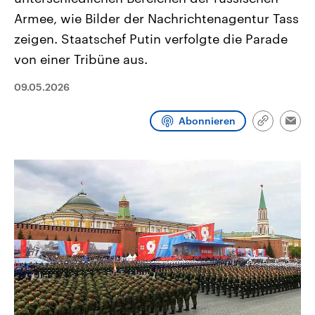
CDU, SPD und FDP regiert.-
aktuelle Weltgeschehen.
Armee, wie Bilder der Nachrichtenagentur Tass
Umfragen, Prognosen,
Wahlprogramme, aktuelle Berichte
zeigen. Staatschef Putin verfolgte die Parade
Sendungen
Programm
Podcasts
und Hintergründe zu den Parteien
und Kandidaten der anstehenden
von einer Tribüne aus.
Wahl.
Audio-Archiv
09.05.2026
Abonnieren
Link
Emai
kopieren/te