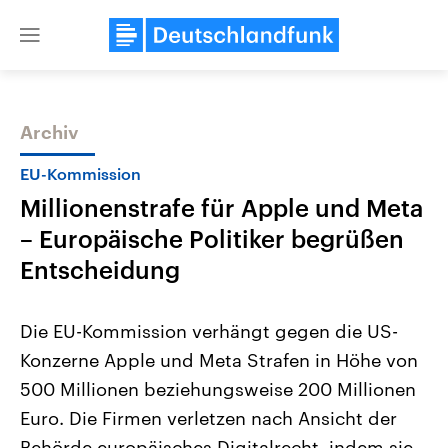
Close
menu
Archiv
Themen
EU-Kommission
Millionenstrafe für Apple und Meta
– Europäische Politiker begrüßen
Entscheidung
Die EU-Kommission verhängt gegen die US-
Landtagswahl Sachsen-Anhalt
USA
Konzerne Apple und Meta Strafen in Höhe von
2026
Aktuelle Beiträge, Analys
Alle Informationen
Hintergründe
500 Millionen beziehungsweise 200 Millionen
Sachsen-Anhalt wählt am 6.
Wirtschaftlich und militäri
September 2026 einen neuen
gehören die Vereinigten S
Euro. Die Firmen verletzen nach Ansicht der
Landtag. Seit 2021 wird das
den mächtigsten Ländern 
Bundesland von einer Koalition aus
Behörde europäisches Digitalrecht, indem sie
mit großem Einfluss auf d