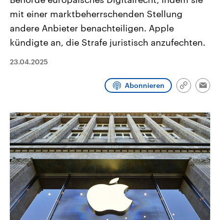
CDU, SPD und FDP regiert.-
aktuelle Weltgeschehen.
mit einer marktbeherrschenden Stellung
Umfragen, Prognosen,
Wahlprogramme, aktuelle Berichte
andere Anbieter benachteiligen. Apple
Sendungen
Programm
Podcasts
und Hintergründe zu den Parteien
und Kandidaten der anstehenden
kündigte an, die Strafe juristisch anzufechten.
Wahl.
Audio-Archiv
23.04.2025
Abonnieren
Link
Emai
kopieren/te