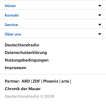
Programm
Hören
Alle Sendungen
Livestream
Kontakt
Die Nachrichten
Audios
Hörerservice
Service
Nachrichtenleicht
Podcasts
Social Media
FAQ
Über uns
Neue Beiträge auf dlf.de
Deutschlandfunk App
Newsletter
Deutschlandradio
Themen-Schwerpunkte
Nachrichten App
Deutschlandradio
Veranstaltungen
Presse
Frequenzen
Datenschutzerklärung
Musikliste
Ausbildung und Karriere
Nutzungsbedingungen
RSS
Transparenz
Impressum
Korrekturen
Barrierefreiheit
Partner
ARD
|
ZDF
|
Phoenix
|
arte
|
Chronik der Mauer
Deutschlandradio © 2026