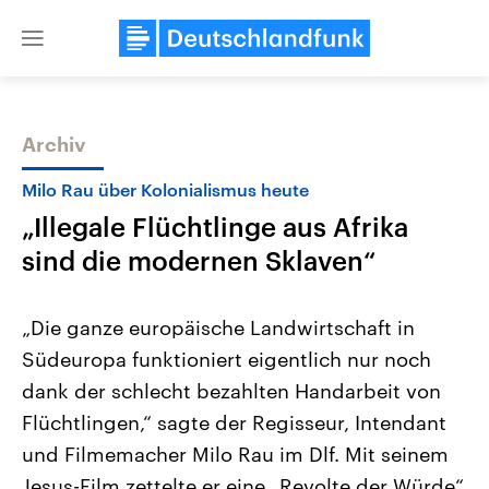
Close
menu
Archiv
Themen
Milo Rau über Kolonialismus heute
„Illegale Flüchtlinge aus Afrika
sind die modernen Sklaven“
„Die ganze europäische Landwirtschaft in
Südeuropa funktioniert eigentlich nur noch
Landtagswahl Sachsen-Anhalt
USA
dank der schlecht bezahlten Handarbeit von
2026
Aktuelle Beiträge, Analys
Alle Informationen
Hintergründe
Flüchtlingen,“ sagte der Regisseur, Intendant
Sachsen-Anhalt wählt am 6.
Wirtschaftlich und militäri
September 2026 einen neuen
gehören die Vereinigten S
und Filmemacher Milo Rau im Dlf. Mit seinem
Landtag. Seit 2021 wird das
den mächtigsten Ländern 
Jesus-Film zettelte er eine „Revolte der Würde“
Bundesland von einer Koalition aus
mit großem Einfluss auf d