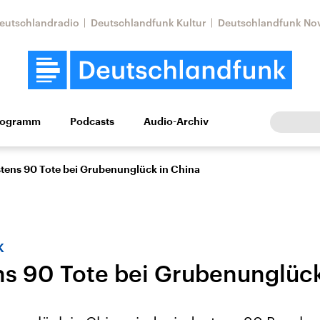
eutschlandradio
Deutschlandfunk Kultur
Deutschlandfunk No
rogramm
Podcasts
Audio-Archiv
Wirtschaft
Wissen
Kultur
Europa
Gesellschaf
tens 90 Tote bei Grubenunglück in China
k
s 90 Tote bei Grubenunglück
Nahostkonflikt
Iran
le Beiträge,
Aktuelle Lage und
Aktuelle Lage und