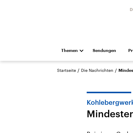
D
Themen
Sendungen
P
Die Nachrichten
Politik
/
/
Startseite
Die Nachrichten
Mindes
Hörspiel und Feature
Musik
Kohlebergwer
Mindesten
Landtagswahl Sachsen-
USA
Anhalt 2026
Aktuel