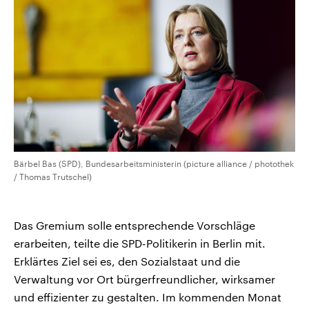
CDU, SPD und FDP regiert.-
aktuelle Weltgeschehen.
Umfragen, Prognosen,
Wahlprogramme, aktuelle Berichte
Sendungen
Programm
Podcasts
und Hintergründe zu den Parteien
und Kandidaten der anstehenden
Wahl.
Audio-Archiv
Bärbel Bas (SPD), Bundesarbeitsministerin (picture alliance / photothek
/ Thomas Trutschel)
Das Gremium solle entsprechende Vorschläge
erarbeiten, teilte die SPD-Politikerin in Berlin mit.
Erklärtes Ziel sei es, den Sozialstaat und die
Verwaltung vor Ort bürgerfreundlicher, wirksamer
und effizienter zu gestalten. Im kommenden Monat