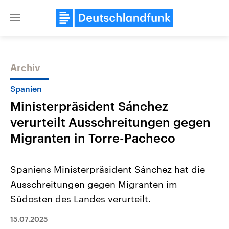
Close
menu
Archiv
Themen
Spanien
Ministerpräsident Sánchez
verurteilt Ausschreitungen gegen
Migranten in Torre-Pacheco
Spaniens Ministerpräsident Sánchez hat die
Landtagswahl Sachsen-Anhalt
USA
Ausschreitungen gegen Migranten im
2026
Aktuelle Beiträge, Analys
Alle Informationen
Hintergründe
Südosten des Landes verurteilt.
Sachsen-Anhalt wählt am 6.
Wirtschaftlich und militäri
September 2026 einen neuen
gehören die Vereinigten S
Landtag. Seit 2021 wird das
15.07.2025
den mächtigsten Ländern 
Bundesland von einer Koalition aus
mit großem Einfluss auf d