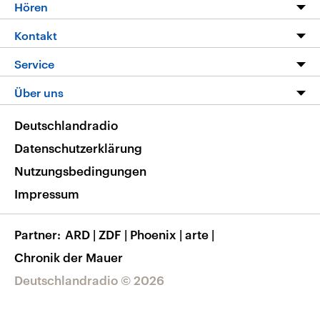
Programm
Hören
Alle Sendungen
Livestream
Kontakt
Die Nachrichten
Audios
Hörerservice
Service
Nachrichtenleicht
Podcasts
Social Media
FAQ
Über uns
Neue Beiträge auf dlf.de
Deutschlandfunk App
Newsletter
Deutschlandradio
Themen-Schwerpunkte
Nachrichten App
Deutschlandradio
Veranstaltungen
Presse
Frequenzen
Datenschutzerklärung
Musikliste
Ausbildung und Karriere
Nutzungsbedingungen
RSS
Transparenz
Impressum
Korrekturen
Barrierefreiheit
Partner
ARD
|
ZDF
|
Phoenix
|
arte
|
Chronik der Mauer
Deutschlandradio © 2026