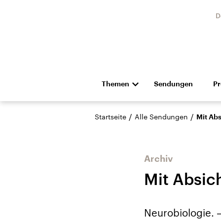
D
Themen
Sendungen
P
Die Nachrichten
Politik
/
/
Startseite
Alle Sendungen
Mit Abs
Hörspiel und Feature
Musik
Archiv
Mit Absic
Landtagswahl Sachsen-
USA
Neurobiologie. –
Anhalt 2026
Aktuel