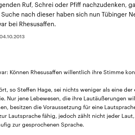
sen und
Hintergründe
Hintergründe
igenden Ruf, Schrei oder Pfiff nachzudenken, g
Der Überfall der
Der Iran – seit der
rgründe
haftlich und
palästinensischen
Islamischen Revolu
e Suche nach dieser haben sich nun Tübinger 
risch gehören die
Terrororganisation
1979 auch Islamisc
igten Staaten zu
Hamas im Oktober 2023
Republik Iran – ist e
r bei Rhesusaffen.
ächtigsten
auf Israel hat in der
von einem
n der Erde, mit
Region wieder die
Religionsführer auto
 Einfluss auf das
Gewalt entfacht. Israel
regierter Staat im 
04.10.2013
le Weltgeschehen.
möchte die Hamas
Osten. Eine Feindsc
zerstören. Diese wird wie
zu Israel und zu de
die Hisbollah im Libanon
ist fest in der
vom Iran unterstützt.
Staatsideologie
verankert.
ar: Können Rhesusaffen willentlich ihre Stimme kont
rt, so Steffen Hage, sei nichts weniger als eine der 
ie. Nur jene Lebewesen, die ihre Lautäußerungen wil
nen, besitzen die Voraussetzung für eine Lautsprac
r Lautsprache fähig, jedoch zählt nicht jeder Laut
äufig zur gesprochenen Sprache.