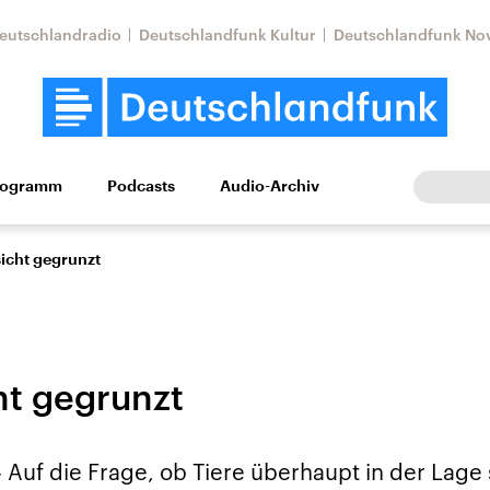
eutschlandradio
Deutschlandfunk Kultur
Deutschlandfunk No
rogramm
Podcasts
Audio-Archiv
Wirtschaft
Wissen
Kultur
Europa
Gesellschaf
icht gegrunzt
ht gegrunzt
Nahostkonflikt
Iran
 Auf die Frage, ob Tiere überhaupt in der Lage 
le Beiträge,
Aktuelle Lage und
Aktuelle Lage und