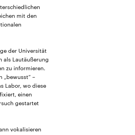
terschiedlichen
eichen mit den
otionalen
ge der Universität
en als Lautäußerung
n zu informieren.
on „bewusst“ –
ns Labor, wo diese
ixiert, einen
rsuch gestartet
ann vokalisieren