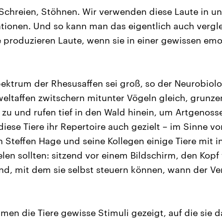
Schreien, Stöhnen. Wir verwenden diese Laute in un
tionen. Und so kann man das eigentlich auch vergl
ie produzieren Laute, wenn sie in einer gewissen em
ektrum der Rhesusaffen sei groß, so der Neurobiolo
weltaffen zwitschern mitunter Vögeln gleich, grunz
u und rufen tief in den Wald hinein, um Artgenosse
diese Tiere ihr Repertoire auch gezielt – im Sinne v
 Steffen Hage und seine Kollegen einige Tiere mit i
n sollten: sitzend vor einem Bildschirm, den Kopf f
and, mit dem sie selbst steuern können, wann der Ve
n die Tiere gewisse Stimuli gezeigt, auf die sie d