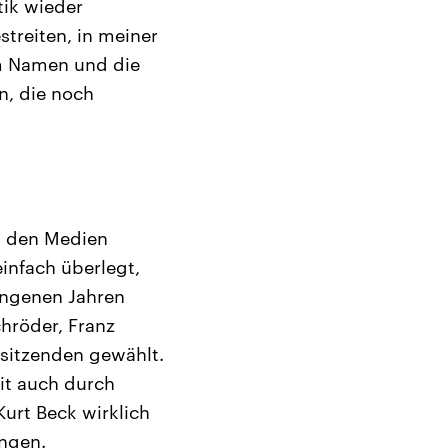
tik wieder
streiten, in meiner
em Namen und die
n, die noch
in den Medien
einfach überlegt,
gangenen Jahren
hröder, Franz
rsitzenden gewählt.
eit auch durch
urt Beck wirklich
ingen.