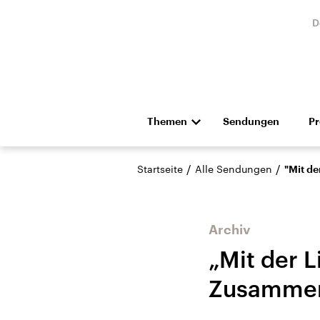
D
Themen
Sendungen
P
Die Nachrichten
Politik
/
/
Startseite
Alle Sendungen
"Mit de
Hörspiel und Feature
Musik
Archiv
„Mit der L
Zusammen
Landtagswahl Sachsen-
USA
Anhalt 2026
Aktuel