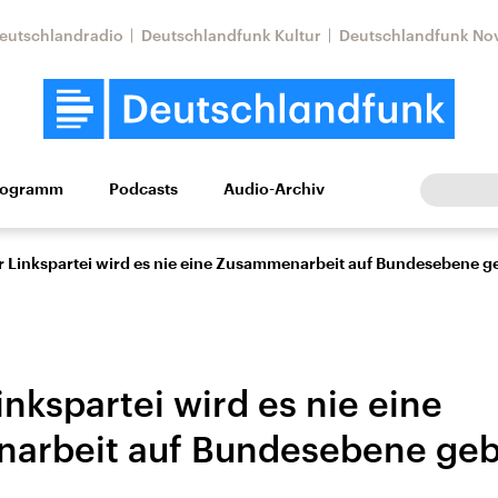
eutschlandradio
Deutschlandfunk Kultur
Deutschlandfunk No
rogramm
Podcasts
Audio-Archiv
Wirtschaft
Wissen
Kultur
Europa
Gesellschaf
r Linkspartei wird es nie eine Zusammenarbeit auf Bundesebene g
inkspartei wird es nie eine
arbeit auf Bundesebene ge
Nahostkonflikt
Iran
le Beiträge,
Aktuelle Lage und
Aktuelle Lage und