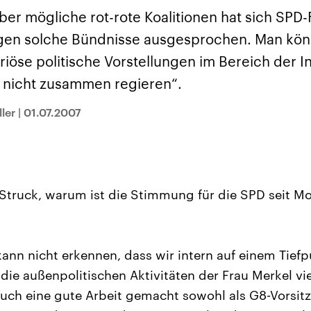
sen und
Hintergründe
Hintergründe
Der Überfall der
Der Iran – seit der
rgründe
ber mögliche rot-rote Koalitionen hat sich SPD
haftlich und
palästinensischen
Islamischen Revolu
risch gehören die
Terrororganisation
1979 auch Islamisc
gen solche Bündnisse ausgesprochen. Man könn
igten Staaten zu
Hamas im Oktober 2023
Republik Iran – ist e
ächtigsten
auf Israel hat in der
von einem
eriöse politische Vorstellungen im Bereich der I
n der Erde, mit
Region wieder die
Religionsführer auto
 Einfluss auf das
Gewalt entfacht. Israel
regierter Staat im 
t, nicht zusammen regieren“.
le Weltgeschehen.
möchte die Hamas
Osten. Eine Feindsc
zerstören. Diese wird wie
zu Israel und zu de
ler
|
01.07.2007
die Hisbollah im Libanon
ist fest in der
vom Iran unterstützt.
Staatsideologie
verankert.
Struck, warum ist die Stimmung für die SPD seit M
kann nicht erkennen, dass wir intern auf einem Tiefp
 die außenpolitischen Aktivitäten der Frau Merkel vi
 auch eine gute Arbeit gemacht sowohl als G8-Vorsitz