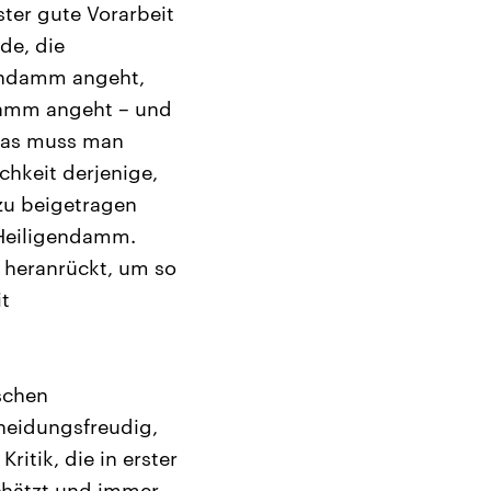
ter gute Vorarbeit
de, die
gendamm angeht,
damm angeht – und
 das muss man
chkeit derjenige,
azu beigetragen
 Heiligendamm.
l heranrückt, um so
t
ischen
heidungsfreudig,
ritik, die in erster
chätzt und immer