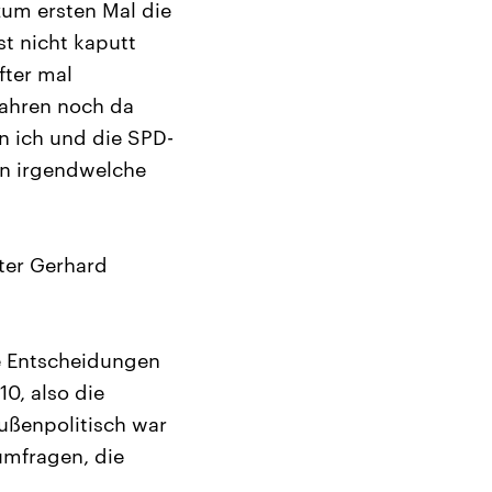
 zum ersten Mal die
t nicht kaputt
fter mal
Jahren noch da
en ich und die SPD-
 in irgendwelche
ter Gerhard
ge Entscheidungen
10, also die
außenpolitisch war
umfragen, die