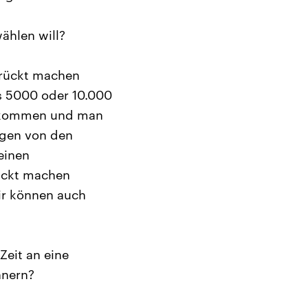
ählen will?
errückt machen
s 5000 oder 10.000
gekommen und man
sagen von den
einen
rückt machen
wir können auch
Zeit an eine
nnern?