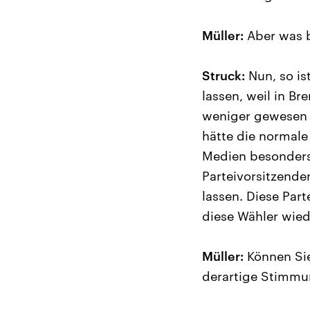
Müller:
Aber was b
Struck:
Nun, so is
lassen, weil in 
weniger gewesen 
hätte die normale 
Medien besonders
Parteivorsitzende
lassen. Diese Part
diese Wähler wie
Müller:
Können Sie 
derartige Stimmun