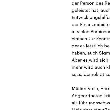
der Person des R
geleistet hat, a
Entwicklungshilfe
der Finanzminist
in vielen Bereich
einfach zur Kenntn
der es letztlich 
haben, auch Sigm
Aber es wird sich
mehr wird auch kl
sozialdemokratisc
Müller:
Viele, Herr
Abgeordneten krit
als führungsschwac
Linie darauf zur