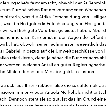
egierungschefs festgemacht, obwohl der Außenminis
uch zum Europäischen Rat am vergangenen Wochenen
ministerin, was die Afrika-Entscheidung von Heili
er, was die Hedgefonds-Entscheidung von Heiligen
en wir wirklich gute Vorarbeit geleistet haben. Aber
is nehmen: Ein Kanzler ist in den Augen der Öffentli
bewirkt hat, obwohl seine Fachminister wesentlich d
ar Gabriel in bezug auf die Umweltbeschlüsse von
 alles relativieren, denn je näher die Bundestagswah
ar werden, welchen Anteil an guter Regierungsarbei
he Ministerinnen und Minister geleistet haben.
 Struck, aus Ihrer Fraktion, also die sozialdemokrat
isieren immer wieder Angela Merkel als nicht entsc
h. Dennoch steht sie so gut. Ist das im Grund eine K
ückgeht, dass man immer noch Angela Merkel unters