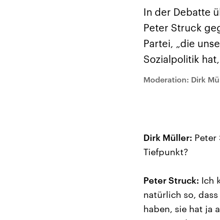
Alle Informationen
Analy
Sachsen-Anhalt wählt
Hinte
In der Debatte ü
am 6. September 2026
Wirtsc
einen neuen Landtag.
militä
Peter Struck ge
Seit 2021 wird das
Verein
Bundesland von einer
den m
Partei, „die uns
Koalition aus CDU, SPD
Länder
und FDP regiert.-
großem
Sozialpolitik ha
Umfragen, Prognosen,
aktuel
Wahlprogramme,
Moderation: Dirk Mül
aktuelle Berichte und
Hintergründe zu den
Parteien und Kandidaten
der anstehenden Wahl.
Dirk Müller:
Peter 
Tiefpunkt?
Peter Struck:
Ich 
natürlich so, dass
haben, sie hat ja