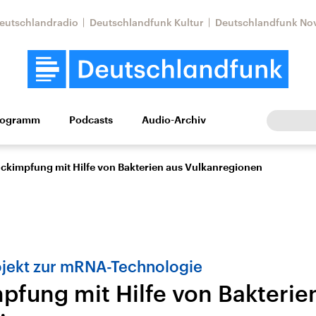
eutschlandradio
Deutschlandfunk Kultur
Deutschlandfunk No
rogramm
Podcasts
Audio-Archiv
Wirtschaft
Wissen
Kultur
Europa
Gesellschaf
ckimpfung mit Hilfe von Bakterien aus Vulkanregionen
jekt zur mRNA-Technologie
pfung mit Hilfe von Bakterie
Nahostkonflikt
Iran
le Beiträge,
Aktuelle Lage und
Aktuelle Lage und