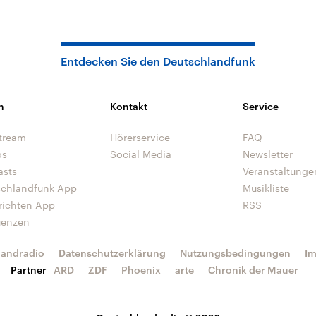
Entdecken Sie den Deutschlandfunk
n
Kontakt
Service
tream
Hörerservice
FAQ
os
Social Media
Newsletter
asts
Veranstaltunge
schlandfunk App
Musikliste
richten App
RSS
uenzen
landradio
Datenschutzerklärung
Nutzungsbedingungen
I
Partner
ARD
ZDF
Phoenix
arte
Chronik der Mauer