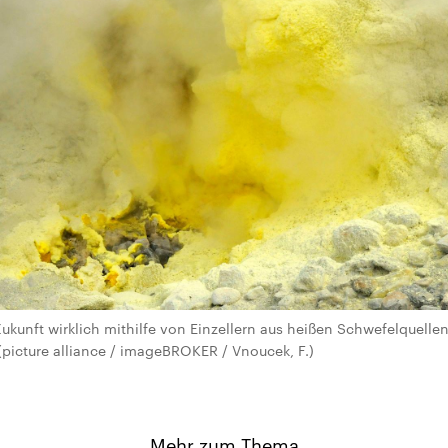
Zukunft wirklich mithilfe von Einzellern aus heißen Schwefelquelle
 (picture alliance / imageBROKER / Vnoucek, F.)
Mehr zum Thema