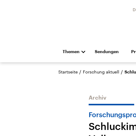
D
Themen
Sendungen
P
Die Nachrichten
Politik
/
/
Startseite
Forschung aktuell
Schlu
Hörspiel und Feature
Musik
Archiv
Forschungspro
Schluckim
Landtagswahl Sachsen-
USA
Anhalt 2026
Aktuel