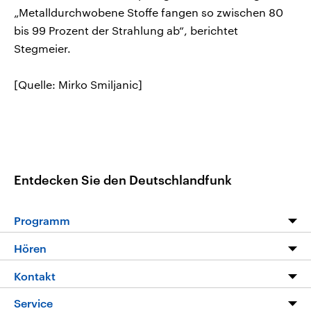
„Metalldurchwobene Stoffe fangen so zwischen 80
bis 99 Prozent der Strahlung ab“, berichtet
Stegmeier.
[Quelle: Mirko Smiljanic]
Entdecken Sie den Deutschlandfunk
Programm
Programm
Hören
Alle Sendungen
Livestream
Kontakt
Die Nachrichten
Audios
Hörerservice
Service
Nachrichtenleicht