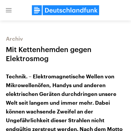
Close
menu
Archiv
Themen
Mit Kettenhemden gegen
Elektrosmog
Technik. – Elektromagnetische Wellen von
Mikrowellenöfen, Handys und anderen
elektrischen Geräten durchdringen unsere
Landtagswahl Sachsen-Anhalt
USA
Welt seit langem und immer mehr. Dabei
2026
Aktuelle Beiträge, Analys
können wachsende Zweifel an der
Alle Informationen
Hintergründe
Sachsen-Anhalt wählt am 6.
Wirtschaftlich und militäri
Ungefährlichkeit dieser Strahlen nicht
September 2026 einen neuen
gehören die Vereinigten S
Landtag. Seit 2021 wird das
den mächtigsten Ländern 
endgültig zerstreut werden. Nach dem Motto
Bundesland von einer Koalition aus
mit großem Einfluss auf d