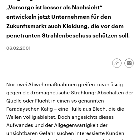
CDU, SPD und FDP regiert.-
aktuelle Weltgeschehen.
„Vorsorge ist besser als Nachsicht“
Umfragen, Prognosen,
Wahlprogramme, aktuelle Berichte
entwickeln jetzt Unternehmen für den
Sendungen
Programm
Podcasts
und Hintergründe zu den Parteien
und Kandidaten der anstehenden
Zukunftsmarkt auch Kleidung, die vor dem
Wahl.
Audio-Archiv
penetranten Strahlenbeschuss schützen soll.
06.02.2001
Link
Emai
kopieren/te
Nur zwei Abwehrmaßnahmen greifen zuverlässig
gegen elektromagnetische Strahlung: Abschalten der
Quelle oder Flucht in einen so genannten
Faradayschen Käfig – eine Hülle aus Blech, die die
Wellen völlig ableitet. Doch angesichts dieses
Aufwandes und der Allgegenwärtigkeit der
unsichtbaren Gefahr suchen interessierte Kunden