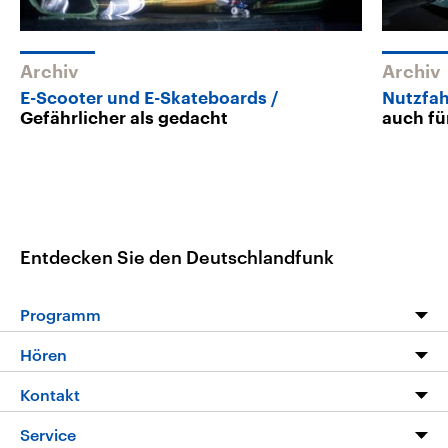
Archiv
Archiv
E-Scooter und E-Skateboards
Nutzfa
Gefährlicher als gedacht
auch fü
Entdecken Sie den Deutschlandfunk
Programm
Programm
Hören
Alle Sendungen
Livestream
Kontakt
Die Nachrichten
Audios
Hörerservice
Service
Nachrichtenleicht