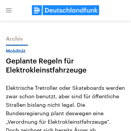
Close
menu
Archiv
Themen
Mobilität
Geplante Regeln für
Elektrokleinstfahrzeuge
Elektrische Tretroller oder Skateboards werden
zwar schon benutzt, aber sind für öffentliche
Landtagswahl Sachsen-Anhalt
USA
Straßen bislang nicht legal. Die
2026
Aktuelle Beiträge, Analys
Alle Informationen
Hintergründe
Bundesregierung plant deswegen eine
Sachsen-Anhalt wählt am 6.
Wirtschaftlich und militäri
September 2026 einen neuen
gehören die Vereinigten S
„Verordnung für Elektrokleinstfahrzeuge“.
Landtag. Seit 2021 wird das
den mächtigsten Ländern 
Doch zeichnet sich bereits Ärger ab.
Bundesland von einer Koalition aus
mit großem Einfluss auf d