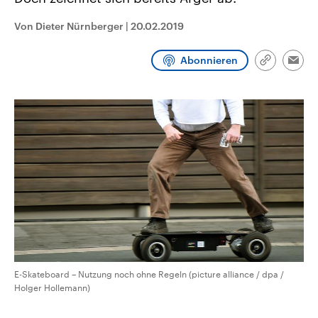
CDU, SPD und FDP regiert.-
aktuelle Weltgeschehen.
Umfragen, Prognosen,
Von Dieter Nürnberger
|
20.02.2019
Wahlprogramme, aktuelle Berichte
Sendungen
Programm
Podcasts
und Hintergründe zu den Parteien
und Kandidaten der anstehenden
Abonnieren
Wahl.
Link
Emai
kopieren/te
Audio-Archiv
E-Skateboard – Nutzung noch ohne Regeln (picture alliance / dpa /
Holger Hollemann)