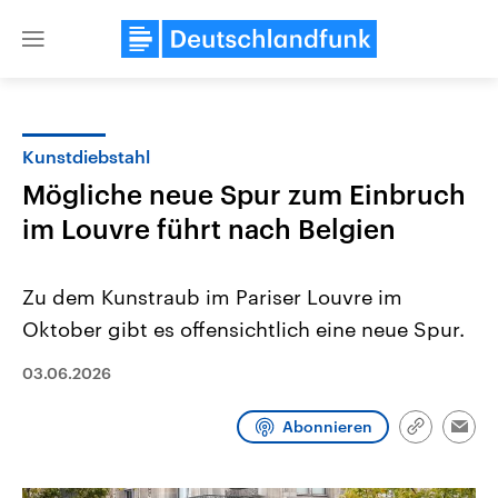
Close
menu
Kunstdiebstahl
Themen
Mögliche neue Spur zum Einbruch
im Louvre führt nach Belgien
Zu dem Kunstraub im Pariser Louvre im
Oktober gibt es offensichtlich eine neue Spur.
03.06.2026
Landtagswahl Sachsen-Anhalt
USA
2026
Aktuelle Beiträge, Analys
Alle Informationen
Hintergründe
Abonnieren
Link
Emai
Sachsen-Anhalt wählt am 6.
Wirtschaftlich und militäri
kopieren/te
September 2026 einen neuen
gehören die Vereinigten S
Landtag. Seit 2021 wird das
den mächtigsten Ländern 
Bundesland von einer Koalition aus
mit großem Einfluss auf d