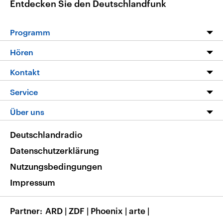
Entdecken Sie den Deutschlandfunk
Programm
Programm
Hören
Alle Sendungen
Livestream
Kontakt
Die Nachrichten
Audios
Hörerservice
Service
Nachrichtenleicht
Podcasts
Social Media
FAQ
Über uns
Neue Beiträge auf dlf.de
Deutschlandfunk App
Newsletter
Deutschlandradio
Themen-Schwerpunkte
Nachrichten App
Deutschlandradio
Veranstaltungen
Presse
Frequenzen
Datenschutzerklärung
Musikliste
Ausbildung und Karriere
Nutzungsbedingungen
RSS
Transparenz
Impressum
Korrekturen
Barrierefreiheit
Partner
ARD
|
ZDF
|
Phoenix
|
arte
|