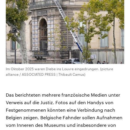
CDU, SPD und FDP regiert.-
aktuelle Weltgeschehen.
Umfragen, Prognosen,
Wahlprogramme, aktuelle Berichte
Sendungen
Programm
Podcasts
und Hintergründe zu den Parteien
und Kandidaten der anstehenden
Wahl.
Audio-Archiv
Im Oktober 2025 waren Diebe ins Louvre eingedrungen. (picture
alliance / ASSOCIATED PRESS | Thibault Camus)
Das berichteten mehrere französische Medien unter
Verweis auf die Justiz. Fotos auf den Handys von
Festgenommenen könnten eine Verbindung nach
Belgien zeigen. Belgische Fahnder sollen Aufnahmen
vom Inneren des Museums und insbesondere von