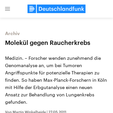
Close
menu
Archiv
Themen
Molekül gegen Raucherkrebs
Medizin. – Forscher wenden zunehmend die
Genomanalyse an, um bei Tumoren
Angriffspunkte für potenzielle Therapien zu
finden. So haben Max-Planck-Forschern in Köln
mit Hilfe der Erbgutanalyse einen neuen
Landtagswahl Sachsen-Anhalt
USA
2026
Aktuelle Beiträge, Analys
Ansatz zur Behandlung von Lungenkrebs
Alle Informationen
Hintergründe
Sachsen-Anhalt wählt am 6.
Wirtschaftlich und militäri
gefunden.
September 2026 einen neuen
gehören die Vereinigten S
Landtag. Seit 2021 wird das
den mächtigsten Ländern 
Von Martin Winkelheide
|
27.05.2011
Bundesland von einer Koalition aus
mit großem Einfluss auf d