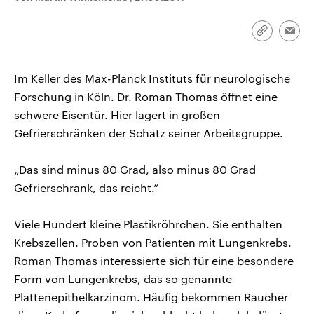
CDU, SPD und FDP regiert.-
aktuelle Weltgeschehen.
Umfragen, Prognosen,
Wahlprogramme, aktuelle Berichte
Link
Emai
Sendungen
Programm
Podcasts
und Hintergründe zu den Parteien
kopieren/te
und Kandidaten der anstehenden
Wahl.
Im Keller des Max-Planck Instituts für neurologische
Audio-Archiv
Forschung in Köln. Dr. Roman Thomas öffnet eine
schwere Eisentür. Hier lagert in großen
Gefrierschränken der Schatz seiner Arbeitsgruppe.
„Das sind minus 80 Grad, also minus 80 Grad
Gefrierschrank, das reicht.“
Viele Hundert kleine Plastikröhrchen. Sie enthalten
Krebszellen. Proben von Patienten mit Lungenkrebs.
Roman Thomas interessierte sich für eine besondere
Form von Lungenkrebs, das so genannte
Plattenepithelkarzinom. Häufig bekommen Raucher