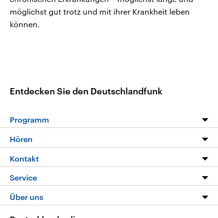
möglichst gut trotz und mit ihrer Krankheit leben
können.
Entdecken Sie den Deutschlandfunk
Programm
Programm
Hören
Alle Sendungen
Livestream
Kontakt
Die Nachrichten
Audios
Hörerservice
Service
Nachrichtenleicht
Podcasts
Social Media
FAQ
Über uns
Neue Beiträge auf dlf.de
Deutschlandfunk App
Newsletter
Deutschlandradio
Themen-Schwerpunkte
Nachrichten App