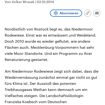
Von Volker Mrasek
|
02.10.2014
CDU, SPD und FDP regiert.-
aktuelle Weltgeschehen.
Umfragen, Prognosen,
Wahlprogramme, aktuelle Berichte
Abonnieren
Sendungen
Programm
Podcasts
und Hintergründe zu den Parteien
Link
Emai
und Kandidaten der anstehenden
kopieren/te
Wahl.
Audio-Archiv
Nordöstlich von Rostock liegt es, das Niedermoor
Rodewiese. Einst war es entwässert und Weideland.
Doch 2010 wurde es wieder geflutet, wie andere
Flächen auch. Mecklenburg-Vorpommern hat sehr
viele Moor-Standorte. Und ein Programm zu ihrer
Renaturierung gestartet.
Am Niedermoor Rodewiese zeigt sich dabei, dass die
Wiedervernässung zunächst einmal gar nicht so gut
fürs Klima ist. Der Ausstoß des potenten
Treibhausgases Methan kann demnach um ein
Vielfaches steigen. Die Landschaftsökologin
Franziska Koebsch vom Deutschen