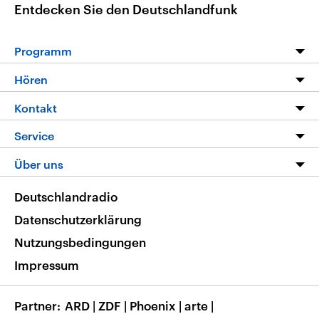
Entdecken Sie den Deutschlandfunk
Programm
Programm
Hören
Alle Sendungen
Livestream
Kontakt
Die Nachrichten
Audios
Hörerservice
Service
Nachrichtenleicht
Podcasts
Social Media
FAQ
Über uns
Neue Beiträge auf dlf.de
Deutschlandfunk App
Newsletter
Deutschlandradio
Themen-Schwerpunkte
Nachrichten App
Deutschlandradio
Veranstaltungen
Presse
Frequenzen
Datenschutzerklärung
Musikliste
Ausbildung und Karriere
Nutzungsbedingungen
RSS
Transparenz
Impressum
Korrekturen
Barrierefreiheit
Partner
ARD
|
ZDF
|
Phoenix
|
arte
|