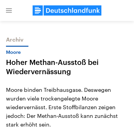
Close
menu
Archiv
Themen
Moore
Hoher Methan-Ausstoß bei
Wiedervernässung
Moore binden Treibhausgase. Deswegen
wurden viele trockengelegte Moore
Landtagswahl Sachsen-Anhalt
USA
wiedervernässt. Erste Stoffbilanzen zeigen
2026
Aktuelle Beiträge, Analys
Alle Informationen
Hintergründe
jedoch: Der Methan-Ausstoß kann zunächst
Sachsen-Anhalt wählt am 6.
Wirtschaftlich und militäri
September 2026 einen neuen
gehören die Vereinigten S
stark erhöht sein.
Landtag. Seit 2021 wird das
den mächtigsten Ländern 
Bundesland von einer Koalition aus
mit großem Einfluss auf d